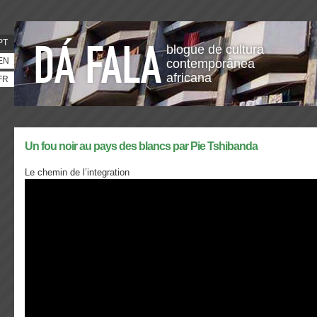
PT
blogue de cultura
EN
contemporânea
africana
FR
Un fou noir au pays des blancs par Pie Tshibanda
Le chemin de l’integration