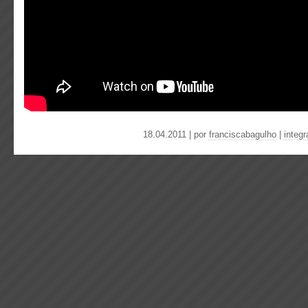
18.04.2011 | por
franciscabagulho
|
integ