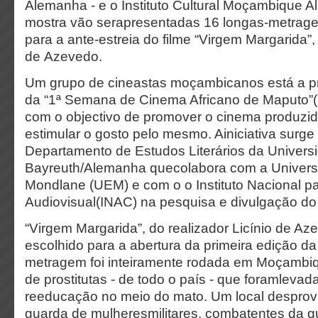
Alemanha - e o Instituto Cultural Moçambique 
mostra vão serapresentadas 16 longas-metrag
para a ante-estreia do filme “Virgem Margarida”,
de Azevedo.
Um grupo de cineastas moçambicanos está a pr
da “1ª Semana de Cinema Africano de Maputo
com o objectivo de promover o cinema produzid
estimular o gosto pelo mesmo. Ainiciativa surg
Departamento de Estudos Literários da Univers
Bayreuth/Alemanha quecolabora com a Univer
Mondlane (UEM) e com o o Instituto Nacional p
Audiovisual(INAC) na pesquisa e divulgação do
“Virgem Margarida”, do realizador Licínio de Aze
escolhido para a abertura da primeira edição 
metragem foi inteiramente rodada em Moçambiqu
de prostitutas - de todo o país - que foramleva
reeducação no meio do mato. Um local desprovi
guarda de mulheresmilitares, combatentes da gue