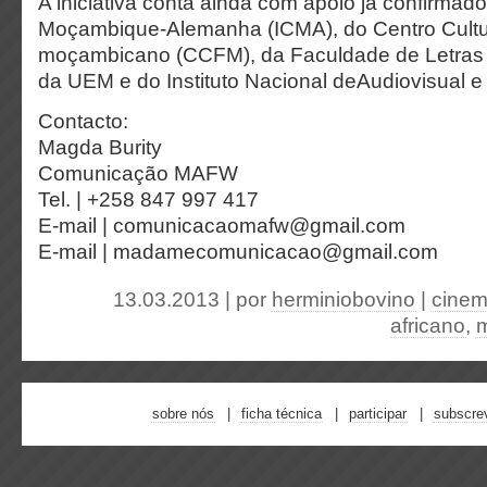
A iniciativa conta ainda com apoio já confirmado 
Moçambique-Alemanha (ICMA), do Centro Cultu
moçambicano (CCFM), da Faculdade de Letras 
da UEM e do Instituto Nacional deAudiovisual 
Contacto:
Magda Burity
Comunicação MAFW
Tel. | +258 847 997 417
E-mail | comunicacaomafw@gmail.com
E-mail | madamecomunicacao@gmail.com
13.03.2013 | por
herminiobovino
|
cine
africano
,
sobre nós
ficha técnica
participar
subscre