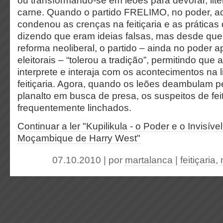
ou transformando-se em leões para devorar, lite
carne. Quando o partido FRELIMO, no poder, ad
condenou as crenças na feitiçaria e as práticas d
dizendo que eram ideias falsas, mas desde qu
reforma neoliberal, o partido – ainda no poder ap
eleitorais – “tolerou a tradição”, permitindo que 
interprete e interaja com os acontecimentos na
feitiçaria. Agora, quando os leões deambulam p
planalto em busca de presa, os suspeitos de feit
frequentemente linchados.
Continuar a ler "Kupilikula - o Poder e o Invisív
Moçambique de Harry West"
07.10.2010 | por
martalanca
|
feitiçaria
,