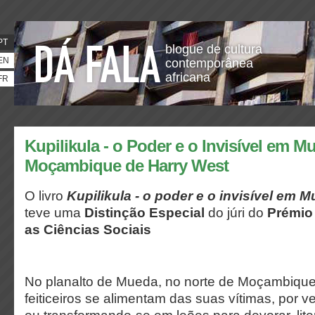
PT
blogue de cultura
EN
contemporânea
africana
FR
Kupilikula - o Poder e o Invisível em M
Moçambique de Harry West
O livro
Kupilikula - o poder e o invisível em
teve uma
Distinção Especial
do júri do
Prémio
as Ciências Sociais
No planalto de Mueda, no norte de Moçambique,
feiticeiros se alimentam das suas vítimas, por v