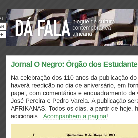
PT
blogue de cultura
EN
contemporânea
africana
FR
Jornal O Negro: Órgão dos Estudant
Na celebração dos 110 anos da publicação do 
haverá reedição no dia de aniversário, em for
papel, com comentários e enquadramento de C
José Pereira e Pedro Varela. A publicação se
AFRIKANAS.
Todos os dias, a partir de hoje,
adicionais.
Acompanhem a página
!