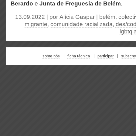
Berardo
e
Junta de Freguesia de Belém
.
13.09.2022 | por
Alícia Gaspar
|
belém
,
colect
migrante
,
comunidade racializada
,
des/cod
lgbtqi
sobre nós
ficha técnica
participar
subscre