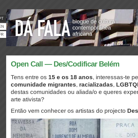
PT
blogue de cultura
EN
contemporânea
africana
FR
Open Call — Des/Codificar Belém
Tens entre os
15 e os 18 anos
, interessas-te p
comunidade migrantes
,
racializadas
,
LGBTQ
destas comunidades ou aliada/o e queres exper
arte ativista?
Então vem conhecer os artistas do projecto
Des