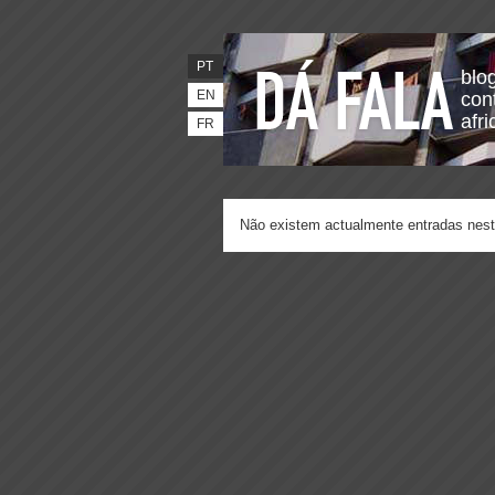
PT
blo
EN
con
afr
FR
Não existem actualmente entradas nest