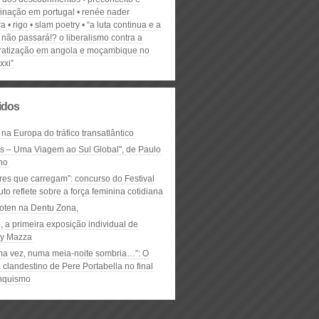
minação em portugal
renée nader
ra
rigo
slam poetry
“a luta continua e a
não passará!? o liberalismo contra a
atização em angola e moçambique no
xxi”
lidos
 na Europa do tráfico transatlântico
ós – Uma Viagem ao Sul Global", de Paulo
ho
res que carregam”: concurso do Festival
to reflete sobre a força feminina cotidiana
oten na Dentu Zona,
, a primeira exposição individual de
y Mazza
ma vez, numa meia-noite sombria…”: O
clandestino de Pere Portabella no final
nquismo