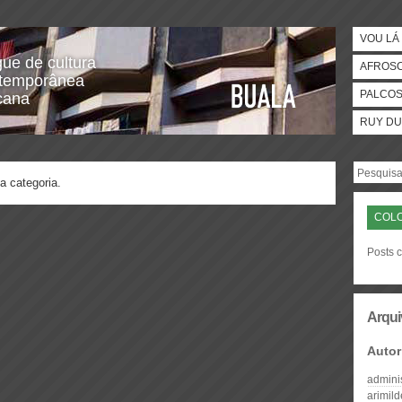
VOU LÁ 
gue de cultura
AFROS
temporânea
PALCO
icana
RUY DU
a categoria.
COLO
Posts c
Arqui
Autor
admini
arimil