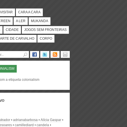
VISITAR
CARA A CARA
CREEN
A LER
MUKANDA
S
CIDADE
JOGOS SEM FRONTEIRAS
ARTE DE CARVALHO
CORPO
NIALISM
om a etiqueta colonialism
vo
strador
adrianabarbosa
Alícia Gaspar
desoares
camillediard
candela