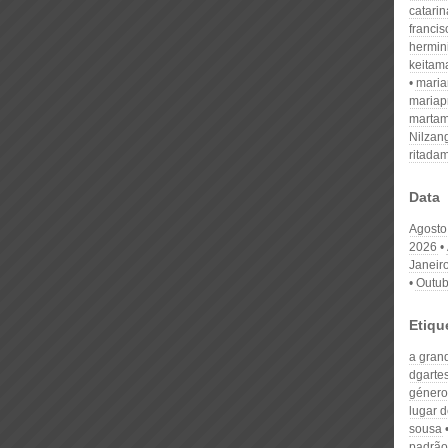
catari
franci
hermin
keitam
mari
mariap
martam
Nilzan
ritada
Data
Agosto
2026
Janeir
Outub
Etiqu
a gran
dgarte
género
lugar d
sousa
padrão