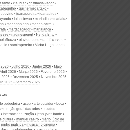
nasanto
claudiar
cristinasalvador
scabagulho
guilhermecartaxo
iobovino
joanapereira
joanapires
ayanda
luisestevao
mariadias
marialuz
ana
marianapinho
mariapicarra
rata
martacacador
martalanca
estre
nadinesiegert
Nélida Brito
gelaSouza
otavioraposo
raul f. curvelo
masio
samirapereira
Victor Hugo Lopes
 2026
Julho 2026
Junho 2026
Maio
Abril 2026
Março 2026
Fevereiro 2026
o 2026
Dezembro 2025
Novembro 2025
ro 2025
Setembro 2025
etas
de bebedeira
acep
arte outsider
boca
s
direção geral das artes
estudos
internacionalização
jean-yves loude
e cultura
manuel caeiro
mário lúcio de
mpho matsipa
música no cinema
 dos descobrimentos
preconceito e