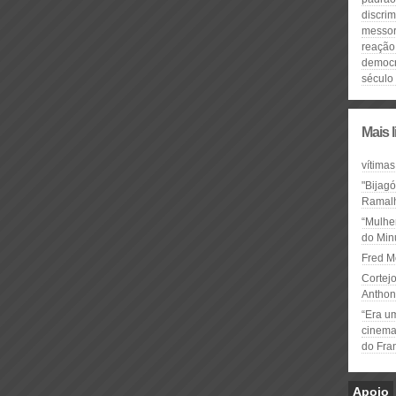
discri
messo
reação 
democr
século 
Mais 
vítimas
"Bijag
Ramal
“Mulhe
do Minu
Fred M
Cortejo
Anthon
“Era u
cinema 
do Fra
Apoio