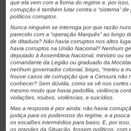
que ela vem com a forma do regime e, por isso, 
corrupção é também lutar contra o “sistema” de 
políticos corruptos.
Nunca ninguém se interroga por que razão nun
parecido com a “operação Marquês” ao longo d
de ditadura? Não havia corruptos nos altos lu
havia corruptos na União Nacional? Nenhum ge
deputado à Assembleia Nacional, ministro ou se
comandante da Legião ou graduado da Mocida
nenhum governador colonial, bispo, “meteu a 
houve casos de corrupção que a Censura não 
conhecer? Sem dúvida, como se vê nos cortes 
mesmo modo que havia pedofilia, violência cont
violações, roubos, violências, e suicídios.
Mas a resposta é pior ainda: não havia corrupç
justiça para os poderosos do regime, e a pouca
os escalões intermédios para baixo. E, por isso
os grandes da Situação, fossem políticos, co