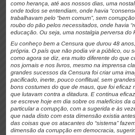
como herança, até aos nossos dias, uma nostal
onde todos se entendiam, onde havia “consens
trabalhavam pelo “bem comum”, sem corrupção
roubo do pão pelos necessitados, onde havia “r
educação. Ou seja, uma nostalgia perversa do P
Eu conheço bem a Censura que durou 48 anos, 
própria. O país que não podia vir a público, ou se
como agora se diz, era muito diferente do que 
nos jornais e nos livros, mesmo na imprensa cl
grandes sucessos da Censura foi criar uma im
pacificado, inerte, pouco conflitual, sem grande
bons costumes do que de maus, que foi efica
que lutavam contra a ditadura. E continua efica
se escreve hoje em dia sobre os malefícios da
particular a corrupção, com a sugerida e às veze
que nada disto com esta dimensão existia antes
das coisas que os atacantes do “sistema” fazem
dimensão da corrupção em democracia, sugerin