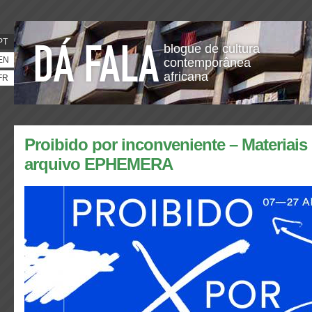
PT
blogue de cultura
EN
contemporânea
africana
FR
Proibido por inconveniente – Materiais
arquivo EPHEMERA