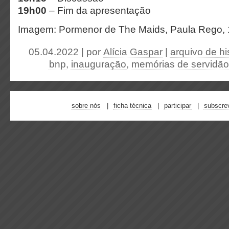
19h00
– Fim da apresentação
Imagem: Pormenor de The Maids, Paula Rego, 
05.04.2022 | por
Alícia Gaspar
|
arquivo de hi
bnp
,
inauguração
,
memórias de servidão
sobre nós
ficha técnica
participar
subscre