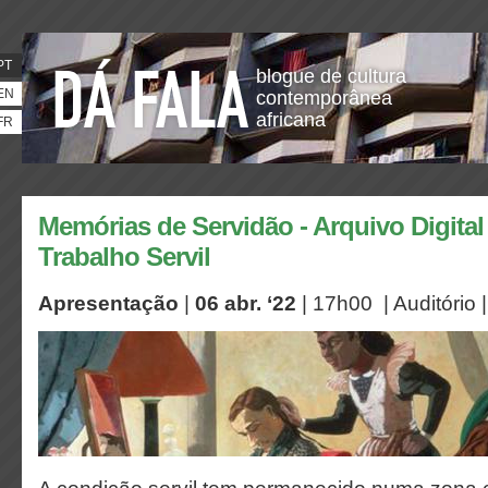
PT
blogue de cultura
EN
contemporânea
africana
FR
Memórias de Servidão - Arquivo Digita
Trabalho Servil
Apresentação
|
06 abr. ‘22
| 17h00 | Auditório |