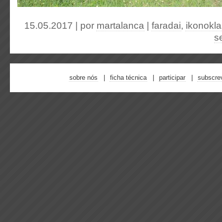
15.05.2017 | por
martalanca
|
faradai
,
ikonokla
s
sobre nós
ficha técnica
participar
subscre