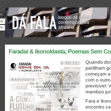
PT
blogue de cultura
EN
contemporânea
africana
FR
Faradai & Ikonoklasta, Poemas Sem Co
Quando doi
partilham g
começam a 
com o outro
previsível: 
mambos jun
Fara e Ikon
encontro ca