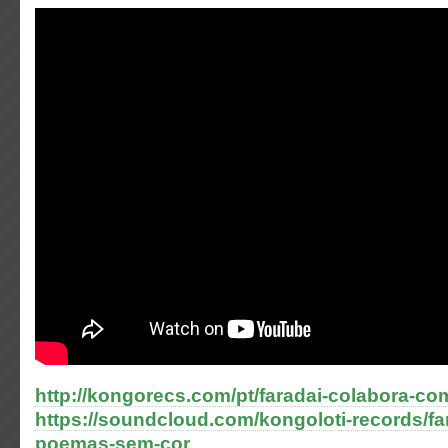
http://kongorecs.com/pt/faradai-colabora-co
https://soundcloud.com/kongoloti-records/fa
poemas-sem-cor