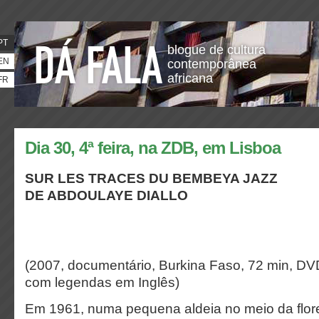
PT
blogue de cultura
EN
contemporânea
africana
FR
Dia 30, 4ª feira, na ZDB, em Lisboa
SUR LES TRACES DU BEMBEYA JAZZ
DE ABDOULAYE DIALLO
(2007, documentário, Burkina Faso, 72 min, DV
com legendas em Inglês)
Em 1961, numa pequena aldeia no meio da flore