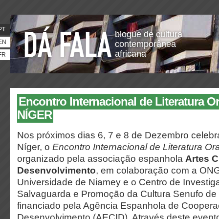
PT
blogue de cultura
EN
contemporânea
africana
FR
Encontro Internacional de Literatura Or
NÍGER
Nos próximos dias 6, 7 e 8 de Dezembro celeb
Níger, o
Encontro Internacional de Literatura Ora
organizado pela associação espanhola
Artes C
Desenvolvimento
, em colaboração com a ONG
Universidade de Niamey e o Centro de Investig
Salvaguarda e Promoção da Cultura Senufo de M
financiado pela Agência Espanhola de Cooperaç
Desenvolvimento (AECID). Através deste evento