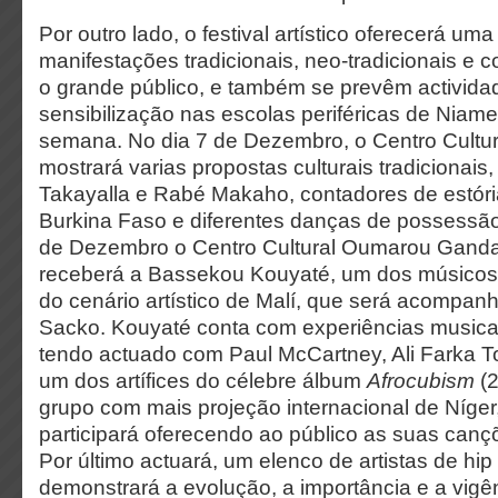
Por outro lado, o festival artístico oferecerá u
manifestações tradicionais, neo-tradicionais e
o grande público, e também se prevêm activida
sensibilização nas escolas periféricas de Niame
semana. No dia 7 de Dezembro, o Centro Cultura
mostrará varias propostas culturais tradicionai
Takayalla e Rabé Makaho, contadores de estóri
Burkina Faso e diferentes danças de possessão
de Dezembro o Centro Cultural Oumarou Gand
receberá a Bassekou Kouyaté, um dos músicos
do cenário artístico de Malí, que será acompan
Sacko. Kouyaté conta com experiências music
tendo actuado com Paul McCartney, Ali Farka To
um dos artífices do célebre álbum
Afrocubism
(
grupo com mais projeção internacional de Níge
participará oferecendo ao público as suas canç
Por último actuará, um elenco de artistas de hi
demonstrará a evolução, a importância e a vigê