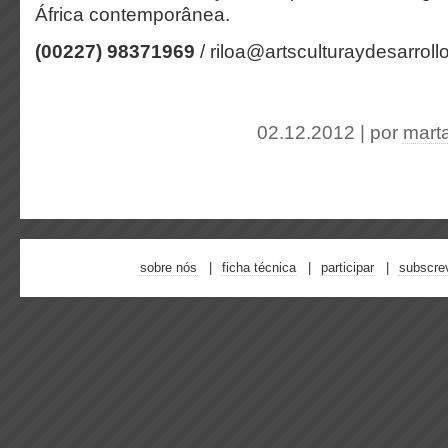
África contemporânea.
(00227) 98371969
/
riloa@artsculturaydesarrol
02.12.2012 | por
mart
sobre nós
ficha técnica
participar
subscre