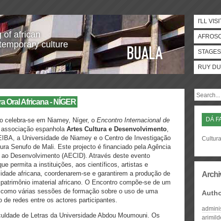
I'LL VISI
 of african
AFROS
temporary culture
STAGES
RUY DU
ra Oral Africana - NÍGER
DÁ F
o celebra-se em Niamey, Níger, o
Encontro Internacional de
 associação espanhola
Artes Cultura e Desenvolvimento
,
BA, a Universidade de Niamey e o Centro de Investigação
Cultura
ra Senufo de Mali. Este projecto é financiado pela Agência
 ao Desenvolvimento (AECID). Através deste evento
ue permita a instituições, aos científicos, artistas e
idade africana, coordenarem-se e garantirem a produção de
Archi
patrimônio imaterial africano. O Encontro compõe-se de um
im como várias sessões de formação sobre o uso de uma
Auth
ão de redes entre os actores participantes.
admini
Faculdade de Letras da Universidade Abdou Moumouni. Os
arimil