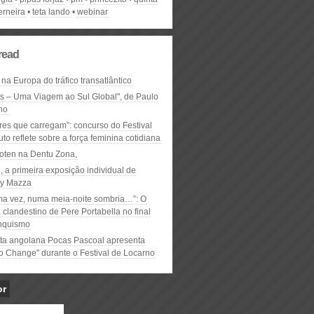
erneira
teta lando
webinar
read
 na Europa do tráfico transatlântico
ós – Uma Viagem ao Sul Global", de Paulo
ho
res que carregam”: concurso do Festival
to reflete sobre a força feminina cotidiana
oten na Dentu Zona,
, a primeira exposição individual de
y Mazza
ma vez, numa meia-noite sombria…”: O
clandestino de Pere Portabella no final
nquismo
ta angolana Pocas Pascoal apresenta
to Change" durante o Festival de Locarno
or