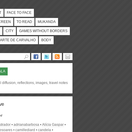
T
FACE TO FACE
CREEN
TO READ
MUKANDA
CITY
GAMES WITHOUT BORDERS
ARTE DE CARVALHO
BODY
ALA
l diffusion, reflections, images, travel notes
ve
or
strador
adrianabarbosa
Alícia Gaspar
desoares
camillediard
candela