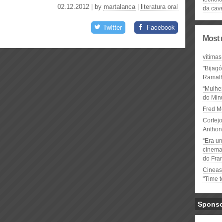
02.12.2012 | by
martalanca
|
literatura oral
da cav
Twitter
Facebook
Most 
vítimas
"Bijag
Ramal
“Mulhe
do Minu
Fred M
Cortejo
Anthon
“Era u
cinema 
do Fra
Cineas
"Time 
Spons