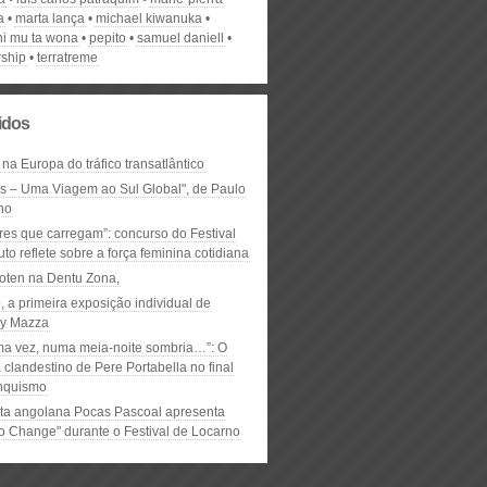
a
marta lança
michael kiwanuka
i mu ta wona
pepito
samuel daniell
rship
terratreme
lidos
 na Europa do tráfico transatlântico
ós – Uma Viagem ao Sul Global", de Paulo
ho
res que carregam”: concurso do Festival
to reflete sobre a força feminina cotidiana
oten na Dentu Zona,
, a primeira exposição individual de
y Mazza
ma vez, numa meia-noite sombria…”: O
clandestino de Pere Portabella no final
nquismo
ta angolana Pocas Pascoal apresenta
to Change" durante o Festival de Locarno