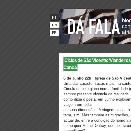
PT
blo
EN
con
afr
FR
Ciclos de São Vicente: 'Viandeiros'
Canoa
6 de Junho 22h | Igreja de São Vicen
Uma das características mais marcante
Circula-se pelo globo com a facilidade (
sempre presente vivência da realidade.
como dizia o poeta, em Junho exploram
viagem em todas
as suas dimensões. A viagem global, a 
terra, sim. Mas também as migrações, o
actual de, entre a condição do homo via
como quer Michel Onfray, que nos situa
nomadismo?