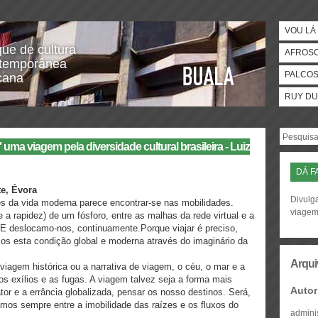
VOU LÁ 
gue de cultura
AFROS
temporânea
PALCO
icana
RUY DU
 uma viagem pela diversidade cultural brasileira - Luiz
DÁ F
te, Évora
Divulga
s da vida moderna parece encontrar-se nas mobilidades.
viage
e a rapidez) de um fósforo, entre as malhas da rede virtual e a
 E deslocamo-nos, continuamente.Porque viajar é preciso,
os esta condição global e moderna através do imaginário da
Arqui
viagem histórica ou a narrativa de viagem, o céu, o mar e a
s exílios e as fugas. A viagem talvez seja a forma mais
Autor
tor e a errância globalizada, pensar os nosso destinos. Será,
mos sempre entre a imobilidade das raízes e os fluxos do
admini