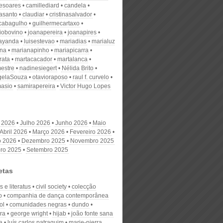
desoares
camillediard
candela
nasanto
claudiar
cristinasalvador
scabagulho
guilhermecartaxo
iobovino
joanapereira
joanapires
ayanda
luisestevao
mariadias
marialuz
ana
marianapinho
mariapicarra
rata
martacacador
martalanca
estre
nadinesiegert
Nélida Brito
gelaSouza
otavioraposo
raul f. curvelo
masio
samirapereira
Victor Hugo Lopes
 2026
Julho 2026
Junho 2026
Maio
Abril 2026
Março 2026
Fevereiro 2026
o 2026
Dezembro 2025
Novembro 2025
ro 2025
Setembro 2025
etas
s e literatus
civil society
colecção
o
companhia de dança contemporânea
ol
comunidades negras
dundo
ra
george wright
hijab
joão fonte sana
la
luís carlos patraquim
marie-pierra