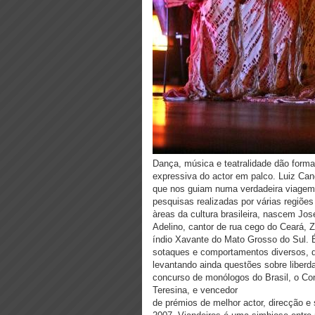
Dança, música e teatralidade dão form
expressiva do actor em palco. Luiz Cano
que nos guiam numa verdadeira viagem s
pesquisas realizadas por várias regiões
àreas da cultura brasileira, nascem Jo
Adelino, cantor de rua cego do Ceará, 
índio Xavante do Mato Grosso do Sul. É
sotaques e comportamentos diversos, qu
levantando ainda questões sobre liberd
concurso de monólogos do Brasil, o Co
Teresina, e vencedor
de prémios de melhor actor, direcção e