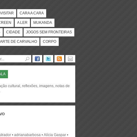
VISITAR
CARA A CARA
CREEN
A LER
MUKANDA
S
CIDADE
JOGOS SEM FRONTEIRAS
ARTE DE CARVALHO
CORPO
ALA
ção cultural, reflexões, imagens, notas de
m
vo
strador
adrianabarbosa
Alícia Gaspar