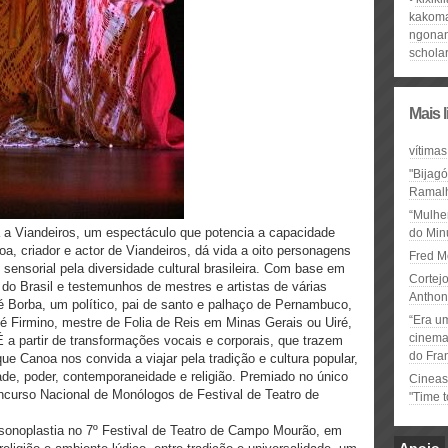
kakom
ngonan
schola
Mais 
vítimas
"Bijag
Ramal
“Mulhe
a a Viandeiros, um espectáculo que potencia a capacidade
do Minu
a, criador e actor de Viandeiros, dá vida a oito personagens
Fred M
ensorial pela diversidade cultural brasileira. Com base em
Cortejo
 do Brasil e testemunhos de mestres e artistas de várias
Anthon
sé Borba, um político, pai de santo e palhaço de Pernambuco,
“Era u
Zé Firmino, mestre de Folia de Reis em Minas Gerais ou Uiré,
cinema 
 a partir de transformações vocais e corporais, que trazem
do Fra
e Canoa nos convida a viajar pela tradição e cultura popular,
ade, poder, contemporaneidade e religião. Premiado no único
Cineas
ncurso Nacional de Monólogos de Festival de Teatro de
"Time 
 sonoplastia no 7º Festival de Teatro de Campo Mourão, em