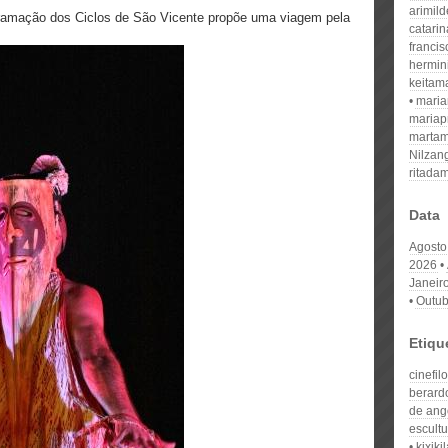
arimil
ramação dos Ciclos de São Vicente propõe uma viagem pela
catari
franci
hermin
keitam
mari
mariap
martam
Nilzan
ritada
Data
Agosto
2026
Janeir
Outub
Etiqu
cinefilo
berard
de ang
escultu
kixiki