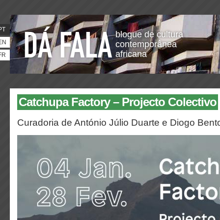
PT
blogue de cultura
EN
contemporânea
africana
FR
Catchupa Factory – Projecto Colectivo
Curadoria de António Júlio Duarte e Diogo Bent