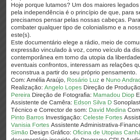
Hoje porque lutamos? Um dos maiores legados fi
pela independência é o princípio de que, para s
precisamos pensar pelas nossas cabeças. Para 
combater qualquer tipo de colonialismo e a no
este(s).
Este documentário elege a rádio, meio de comu
expressão vinculado à voz, como veículo da di
contemporânea em torno da utopia da liberdade.
eventuais confrontos, interessam as relações q
reconstrua a partir do seu próprio pensamento.
Com: Amélia Araújo,
Rosário Luz
e
Nuno Andrad
Realização:
Angelo Lopes
Direção de Produçã
Pereira
Direção de Fotografia:
Mamadou Diop
E
Assistente de Camêra:
Edson Silva D
Sonoplasti
Técnico e Corrector de som:
David Medina
Corr
Pinto Barros
Investigação:
Celeste Fortes
Assis
Vanisia Fortes
Assistente Administrativa-Financ
Simão
Design Gráfico:
Oficina de Utopias
Canh
documentário inserido do Programa CPLP Audio