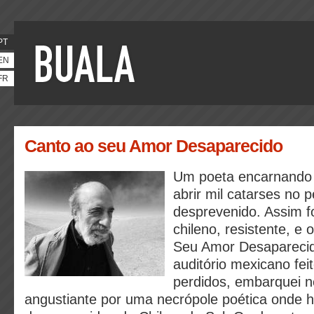
PT
EN
FR
Canto ao seu Amor Desaparecido
Um poeta encarnando
abrir mil catarses no 
desprevenido. Assim fo
chileno, resistente, e 
Seu Amor Desapareci
auditório mexicano fei
perdidos, embarquei 
angustiante por uma necrópole poética onde 