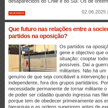
desaparecidos do Chile e do Sul. Os de ontem
02.06.2025 
MUKANDA
Que futuro nas relações entre a socied
partidos na oposição?
Os partidos na oposi
gene e objectivo que o
situação: cooptar tod
possíveis. Daí a guer
militantes. Não há um
genuíno de que seja conciliável a intervenção p
independente, fora dos grupos partidários. Po
necessidade permanente de tornar militante o
de poder ser cidadão quando ingressa nas filei
porque tem de obedecer primeiramente aos es
hierarquia e as ordens superiores antes de ex