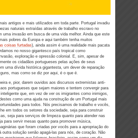
ais antigos e mais utilizados em toda parte. Portugal invadiu
uezas naturais extraídas através de trabalho escravo no
am uma invasão em busca de uma vida melhor. Ainda que este
 mais pobres da Europa e aqui também tenha muitos
as coisas furtadas
), ainda assim é uma realidade mais pacata
rdamos no nosso gigantesco país tropical como
nvasão, exploração e opressão colonial. E, sim, apesar de
almente os cidadãos portugueses pelas ações de seus
m uma dívida histórica gigantesta, um dever de reparação
 alguns, mas como se diz por aqui, é o que é.
eira e, pior, darem ouvidos aos discursos extremistas anti-
o aos portugueses que sejam maiores e tentem convergir para
nteligente que, em vez de ver os imigrantes como inimigos,
 destes como uma ajuda na construção de um Portugal mais
ortunidades para todos. Nós precisamos de trabalho e vocês,
e em todos os setores da sociedade, seja para construir
as, seja para serviços de limpeza quanto para atender nas
ja para servir mesas quanto para promover música,
maginárias que foram criadas por vocês para a apropriação do
á outra solução senão apagá-las para nós, de coração. Não
 nos mostrarem que falamos
brasileiro
, assim como um dia