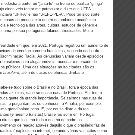
modéstia à parte, eu “jantá-lo” na frente do público “gringo”
cujo ainda veio tentar me patronizar e dizer que UFPA
unciava “ÚFIPA” e não “Ú-ÉFE-PÊ-Á”. Pode ter sido sorte
 um casos de preconceito dentro do ambiente acadêmico –
a e tecnologia das artes, cultura, estudos de gênero e
ei uma pessoa portuguesa falando atrocidades. Muito
realidade em que, em 2021, Portugal registrou um aumento de
xas de xenofobia contra brasileiros, segundo dados da
Discriminação Racial. As denúncias variam desde episódios
r brasileiros para alugar imóveis, acessar o mercado de
ços públicos. Uma das situações muito citadas são os
do
brasileiro
, além de casos de ofensas diretas e
abe-se tudo sobre o Brasil e no Brasil, fora a época das
lindos azulejos, sabe-se quase nada de Portugal. Ah, tem o
ouca gente dá grande importância. Se sairmos nas ruas de
Brasil e perguntarmos se conhecem a Amália, por exemplo,
ma grandíssima pena. E, por causa disto e da real
ntes (e mesmo turistas) brasileiros sofre em Portugal,
direita que legitima tudo o que há de podre no
imento de reação através daquilo o que o brasileiro faz de
asileira” explodiu na internet, gerando várias variações como