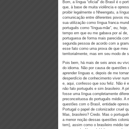
Bom, a língua “oficial” do Brasil é o p
que, à base de muita violência e opres
proibir legalmente o Nheengatu, a líng
comunicação entre diferentes povos mui
sua utilização como língua franca mund
português como “língua-mãe”, eu, hoje
tempo em que eu me gabava por aí de, 
portuguesa de forma mais parecida com
segunda pessoa de acordo com a gramát
esse fato como uma prova de que meu p
territorialmente, mas em seu modo de s
Pois bem, há mais de seis anos eu viv
do idioma. Não por causa de questões 
aprender línguas e, depois de me torn
desperdício de conhecimento viver num 
e, aqui, confesso que sou feliz. Não é 
não falo português e sim
brasileiro
. A p
fosse uma língua completamente diferen
preconceituosa do português médio. A 
questões com o Brasil, entidade opres
Portugal o papel de colonizador cruel q
Mas,
brasileiro
? Credo. Mas o portuguê
a menor noção dessas questões colonial
tem), assim como o brasileiro médio tam