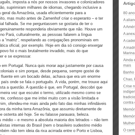
ortuguês, imposta a nós por nossos invasores e colonizadores
Artig
são, suprimiram milhares de idiomas, chegando inclusive a
ua geral da Amazônia, usada eficientemente para a
80 ano
to, mas muito antes de Zamenhof criar o esperanto – e ter
A alian
ial falhada. Se me perguntassem se gostaria de ter o
A Amér
, genuinamente responderia obviamente que não. Houve um
A anex
no Pará, culturalmente, as pessoas falarem a língua
 a “matriz”, respeitando as conjugações pronominais em
A cadei
ica oficial, por exemplo. Hoje em dia só consigo enxergar
A inadm
ovo foi o mais brutalmente invadido, mais do que
Marina 
er e se expressar.
Ainda 
o em Portugal. Nunca quis morar aqui justamente por causa
mais
coloniais e sim porque, desde pequena, sempre gostei de
Banho 
ar fluente em um bocado delas, achava que era um enorme
Chao, 
país onde se fala o português. A vida, porém, me trouxe aqui
Crise 
esta a questão. A questão é que, em Portugal, descobri que
indígen
rimeira vez que escutei o termo, utilizado mesmo como se
tradici
te, confesso que me irritei muito com a visão limitada e
contra
mim, ofendeu-me mais ainda pelo fato das minhas infindáveis
sora da minha terra Amazônia, que assumiu diretamente de
Memóri
ue ostenta até hoje. Se eu falasse
parauara
, beleza.
Memóri
s médio – e mesmo a absoluta maioria dos letrados – não tem
Mulher
istas internas do Brasil (nem o brasileiro sudestino médio
O cant
bém não tem ideia da rixa acirrada entre o Porto e Lisboa,