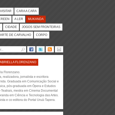
VISITAR
CARA A CARA
CREEN
A LER
MUKANDA
S
CIDADE
JOGOS SEM FRONTEIRAS
ARTE DE CARVALHO
CORPO
ABRIELLA FLORENZANO
lla Florenzano
.
, realizadora, jornalista e escritora
ida. Graduada em Comunicação Social e
ica, pós-graduada em Ópera e Estudos
-Teatrais, mestra em Cinema Documental
oranda em Ciência e Tecnologia das Artes.
ista e co-editora do Portal Uruá-Tapera.