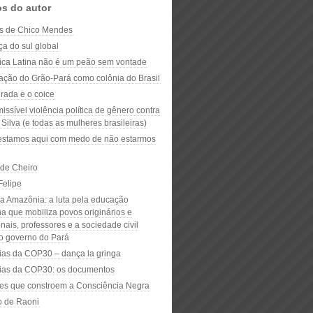
os do autor
s de Chico Mendes
ça do sul global
ica Latina não é um peão sem vontade
ação do Grão-Pará como colônia do Brasil
rada e o coice
issível violência política de gênero contra
Silva (e todas as mulheres brasileiras)
estamos aqui com medo de não estarmos
de Cheiro
Felipe
na Amazônia: a luta pela educação
a que mobiliza povos originários e
onais, professores e a sociedade civil
 o governo do Pará
as da COP30 – dança la gringa
as da COP30: os documentos
es que constroem a Consciência Negra
o de Raoni