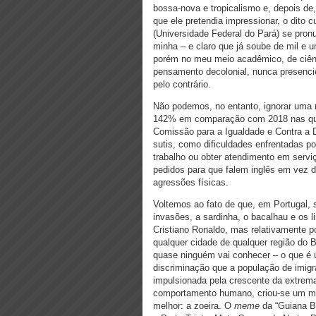
bossa-nova e tropicalismo e, depois de, 
que ele pretendia impressionar, o dito 
(Universidade Federal do Pará) se pron
minha – e claro que já soube de mil e
porém no meu meio acadêmico, de ciênci
pensamento decolonial, nunca presenci
pelo contrário.
Não podemos, no entanto, ignorar uma 
142% em comparação com 2018 nas quei
Comissão para a Igualdade e Contra a 
sutis, como dificuldades enfrentadas po
trabalho ou obter atendimento em servi
pedidos para que falem inglês em vez 
agressões físicas.
Voltemos ao fato de que, em Portugal, s
invasões, a sardinha, o bacalhau e os 
Cristiano Ronaldo, mas relativamente p
qualquer cidade de qualquer região do 
quase ninguém vai conhecer – o que é u
discriminação que a população de imigra
impulsionada pela crescente da extrema-
comportamento humano, criou-se um mov
melhor: a zoeira. O
meme
da “Guiana Br