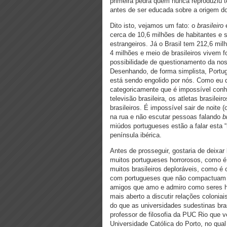
primeira pedra quem nunca reproduziu te
antes de ser educada sobre a origem do
Dito isto, vejamos um fato: o
brasileiro
é
cerca de 10,6 milhões de habitantes 
estrangeiros. Já o Brasil tem 212,6 mil
4 milhões e meio de brasileiros vivem 
possibilidade de questionamento da nos
Desenhando, de forma simplista, Portug
está sendo engolido por nós. Como eu di
categoricamente que é impossível conh
televisão brasileira, os atletas brasileir
brasileiros. É impossível sair de noite 
na rua e não escutar pessoas falando
b
miúdos portugueses estão a falar esta “
península ibérica.
Antes de prosseguir, gostaria de deixar
muitos portugueses horrorosos, como 
muitos brasileiros deploráveis, como é
com portugueses que não compactuam d
amigos que amo e admiro como seres h
mais aberto a discutir relações colonia
do que as universidades sudestinas br
professor de filosofia da PUC Rio que 
Universidade Católica do Porto, no qua