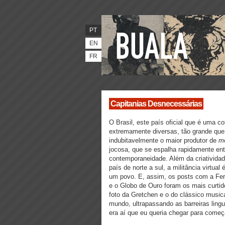
PT
EN
FR
Capitanias Desnecessárias
O Brasil, este país oficial que é uma c
extremamente diversas, tão grande que o
indubitavelmente o maior produtor de
m
jocosa, que se espalha rapidamente ent
contemporaneidade. Além da criatividad
país de norte a sul, a militância virtu
um povo. E, assim, os posts com a Fer
e o Globo de Ouro foram os mais curt
foto da Gretchen e o do clássico musi
mundo, ultrapassando as barreiras ling
era aí que eu queria chegar para começa