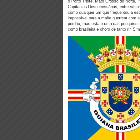
o Porto Triste, Mato Grosso do Norte, 
Capitanias Desnecessárias, entre vário
como qualquer um que frequentou a esco
impossível para a malta guerrear com a 
perdão, mas esta é uma das pouquíssi
como brasileira e choro de tanto rir. Si