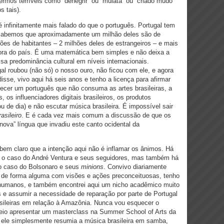
rmos terríveis como “denegrir” ou “mulata” ou “criado mudo”
s tais).
 infinitamente mais falado do que o português. Portugal tem
e sabemos que aproximadamente um milhão deles são de
hões de habitantes – 2 milhões deles de estrangeiros – e mais
fora do país. É uma matemática bem simples e não deixa a
sa predominância cultural em níveis internacionais.
al roubou (não só) o nosso ouro, não ficou com ele, e agora
sse, vivo aqui há seis anos e tenho a licença para afirmar
ecer um português que não consuma as artes brasileiras, a
os, os influenciadores digitais brasileiros, os produtos
(ou de dia) e não escutar música brasileira. É impossível sair
rasileiro
. E é cada vez mais comum a discussão de que os
nova” língua que invadiu este canto ocidental da
 bem claro que a intenção aqui não é inflamar os ânimos. Há
é o caso do André Ventura e seus seguidores, mas também há
 o caso do Bolsonaro e seus
minions
. Convivo diariamente
e forma alguma com visões e ações preconceituosas, tenho
umanos, e também encontrei aqui um nicho acadêmico muito
is e assumir a necessidade de reparação por parte de Portugal
asileiras em relação à Amazônia. Nunca vou esquecer o
veio apresentar um masterclass na Summer School of Arts da
l ele simplesmente resumia a música brasileira em samba,