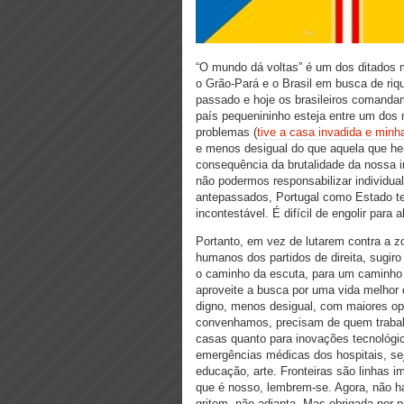
“O mundo dá voltas” é um dos ditados m
o Grão-Pará e o Brasil em busca de riq
passado e hoje os brasileiros comand
país pequenininho esteja entre um dos
problemas (
tive a casa invadida e minh
e menos desigual do que aquela que he
consequência da brutalidade da nossa i
não podermos responsabilizar individu
antepassados, Portugal como Estado te
incontestável. É difícil de engolir para
Portanto, em vez de lutarem contra a zo
humanos dos partidos de direita, sugir
o caminho da escuta, para um caminho i
aproveite a busca por uma vida melhor
digno, menos desigual, com maiores op
convenhamos, precisam de quem trabalh
casas quanto para inovações tecnológic
emergências médicas dos hospitais, se
educação, arte. Fronteiras são linhas i
que é nosso, lembrem-se. Agora, não h
gritem, não adianta. Mas obrigada por