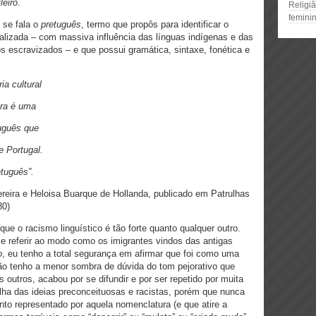
leiro
.
Religiã
feminin
 se fala o
pretuguês
, termo que propôs para identificar o
alizada – com massiva influência das línguas indígenas e das
s escravizados – e que possui gramática, sintaxe, fonética e
ia cultural
ira é uma
tuguês que
e Portugal.
tuguês”.
reira e Heloisa Buarque de Hollanda, publicado em Patrulhas
80)
ue o racismo linguístico é tão forte quanto qualquer outro.
referir ao modo como os imigrantes vindos das antigas
o
, eu tenho a total segurança em afirmar que foi como uma
ão tenho a menor sombra de dúvida do tom pejorativo que
 outros, acabou por se difundir e por ser repetido por muita
lha das ideias preconceituosas e racistas, porém que nunca
ento representado por aquela nomenclatura (e que atire a