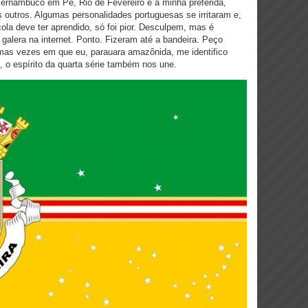
Pernambuco em Pé, Rio de Fevereiro e a minha preferida,
s outros. Algumas personalidades portuguesas se irritaram e,
la deve ter aprendido, só foi pior. Desculpem, mas é
galera na internet. Ponto. Fizeram até a bandeira. Peço
mas vezes em que eu, parauara amazônida, me identifico
m, o espírito da quarta série também nos une.