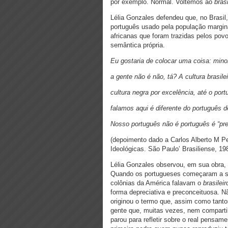
por exemplo. Normal. Voltemos ao
brasi
Lélia Gonzales defendeu que, no Brasil,
português usado pela população margin
africanas que foram trazidas pelos povo
semântica própria.
Eu gostaria de colocar uma coisa: minor
a gente não é não, tá? A cultura brasile
cultura negra por excelência, até o por
falamos aqui é diferente do português d
Nosso português não é português é “pre
(depoimento dado a Carlos Alberto M Pe
Ideológicas. São Paulo’ Brasiliense, 19
Lélia Gonzales observou, em sua obra, q
Quando os portugueses começaram a se 
colônias da América falavam o
brasileir
forma depreciativa e preconceituosa. N
originou o termo que, assim como tantos
gente que, muitas vezes, nem comparti
parou para refletir sobre o real pensam