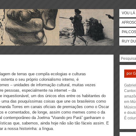
VOU LÁ 
AFROS
PALCO
RUY DU
por
G
olagem de terras que compila ecologias e culturas
stenta o seu próprio colonialismo interno, é
emes
– unidades de informação cultural, muitas vezes
Gabrie
re pessoas, especialmente na internet – da
Cantora
e inquestionável, um dos únicos elos entre os habitantes do
amazôn
al é uma das pouquíssimas coisas que une os brasileiros como
em Mús
nanda Torres em canais oficiais de premiações como o Oscar
Músico
idos e comentados, de longe, assim como memes como o da
e dout
cal contemporâneo da Joelma “Voando pro Pará” ganharam o
É colun
uísticas que, sabemos, ainda hoje não são tão fáceis assim. E
r a nossa historinha: a língua.