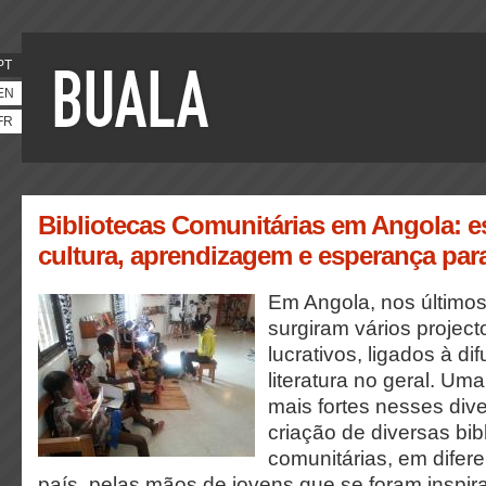
PT
EN
FR
Bibliotecas Comunitárias em Angola: 
cultura, aprendizagem e esperança par
Em Angola, nos últimos
surgiram vários project
lucrativos, ligados à di
literatura no geral. U
mais fortes nesses dive
criação de diversas bib
comunitárias, em difer
país, pelas mãos de jovens que se foram inspir