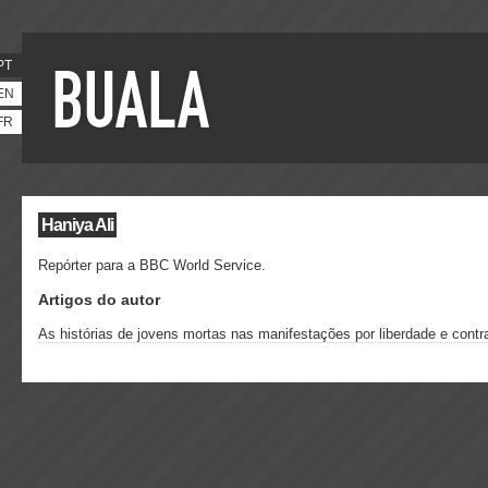
PT
EN
FR
Haniya Ali
Repórter para a
BBC World Service.
Artigos do autor
As histórias de jovens mortas nas manifestações por liberdade e contr