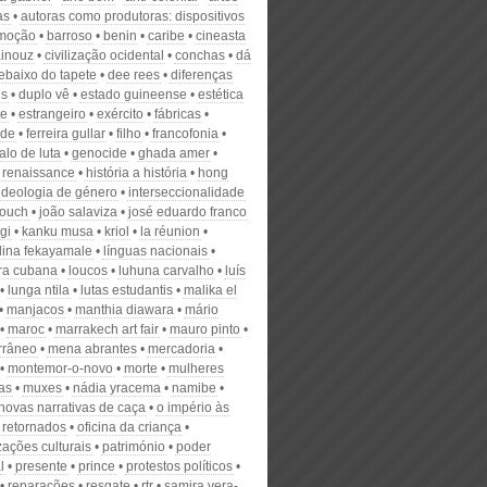
as
autoras como produtoras: dispositivos
)moção
barroso
benin
caribe
cineasta
ainouz
civilização ocidental
conchas
dá
ebaixo do tapete
dee rees
diferenças
is
duplo vê
estado guineense
estética
te
estrangeiro
exército
fábricas
ade
ferreira gullar
filho
francofonia
alo de luta
genocide
ghada amer
 renaissance
história a história
hong
ideologia de género
interseccionalidade
rouch
joão salaviza
josé eduardo franco
agi
kanku musa
kriol
la réunion
dina fekayamale
línguas nacionais
ura cubana
loucos
luhuna carvalho
luís
lunga ntila
lutas estudantis
malika el
manjacos
manthia diawara
mário
maroc
marrakech art fair
mauro pinto
rrâneo
mena abrantes
mercadoria
montemor-o-novo
morte
mulheres
as
muxes
nádia yracema
namibe
novas narrativas de caça
o império às
 retornados
oficina da criança
zações culturais
património
poder
l
presente
prince
protestos políticos
reparações
resgate
rtr
samira vera-