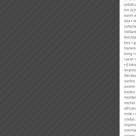
plástic
em (e
karim 
fala
d
cultura
militan
felicid
furo
g
harlem
kong
jean 
jt tak
leopol
literat
santos
assimi
bastos
medite
michel
african
noite
costas.
organi
colonia
rapper