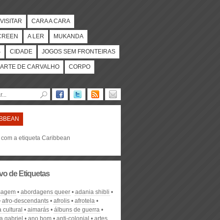
VISITAR
CARA A CARA
CREEN
A LER
MUKANDA
S
CIDADE
JOGOS SEM FRONTEIRAS
ARTE DE CARVALHO
CORPO
IBBEAN
s com a etiqueta Caribbean
vo de Etiquetas
sagem
abordagens queer
adania shibli
afro-descendants
afrolis
afrotela
 cultural
aimarás
álbuns de guerra
 gabriel
ano bom
anti-colonial
artes