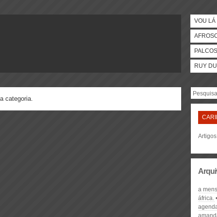
VOU LÁ 
AFROS
PALCO
RUY DU
a categoria.
CAR
Artigo
Arqui
a men
áfrica.
agenda
amanda