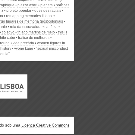
raphique
piazza affari
planeta
políticas
iz
projeto popular
questões raciais
mo
remapping memories lisboa e
go lugares de memória (pós)coloniais
rante
rota da escravatura
sanfoka
o coletivo
thiago martins de melo
this is
hite cube
tráfico de mulheres
round
vida precária
women figures in
 history
yvone kane
“sexual misconduct
demia”
ado sob uma
Licença Creative Commons