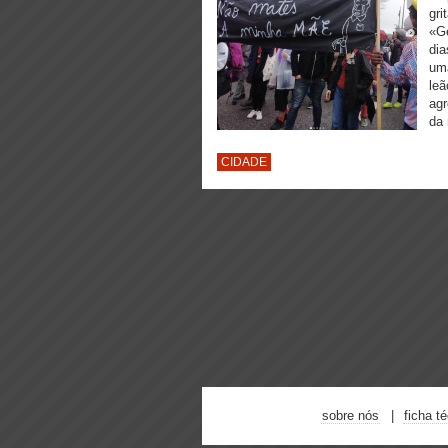
gri
«Ge
dia
uma
leã
agr
da
CIDADE
sobre nós
ficha t