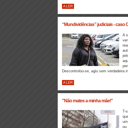
A LER
“Mundividências” judiciais - caso
A s
ver
rea
aut
jei
aqu
per
Descontrolou-se, agiu sem verdadeira 
A LER
"Não mates a minha mãe!"
T-s
que
um 
ou