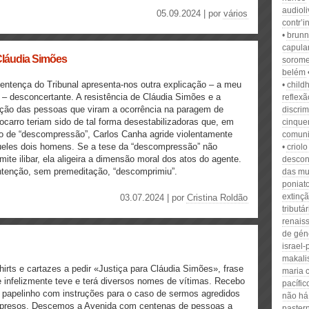
audioli
05.09.2024 | por
vários
contr’i
brunn
capula
 Cláudia Simões
sorom
belém
entença do Tribunal apresenta-nos outra explicação – a meu
child
 – desconcertante. A resistência de Cláudia Simões e a
reflexã
ção das pessoas que viram a ocorrência na paragem de
discri
ocarro teriam sido de tal forma desestabilizadoras que, em
cinque
to de “descompressão”, Carlos Canha agride violentamente
comuni
eles dois homens. Se a tese da “descompressão” não
criolo
mite ilibar, ela aligeira a dimensão moral dos atos do agente.
descon
intenção, sem premeditação, “descomprimiu”.
das mu
poniat
extinç
03.07.2024 | por
Cristina Roldão
tributá
renais
de gén
israel-
makali
hirts e cartazes a pedir «Justiça para Cláudia Simões», frase
maria 
 infelizmente teve e terá diversos nomes de vítimas. Recebo
pacífic
papelinho com instruções para o caso de sermos agredidos
não há
 presos. Descemos a Avenida com centenas de pessoas a
paster