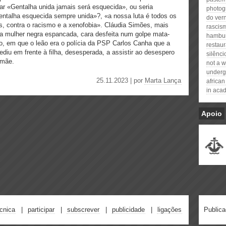
tar «Gentalha unida jamais será esquecida», ou seria
photog
ntalha esquecida sempre unida»?, «a nossa luta é todos os
do vern
s, contra o racismo e a xenofobia». Cláudia Simões, mais
rascis
 mulher negra espancada, cara desfeita num golpe mata-
hambur
o, em que o leão era o polícia da PSP Carlos Canha que a
restau
ediu em frente à filha, desesperada, a assistir ao desespero
silênci
 mãe.
not a w
underg
25.11.2023 | por
Marta Lança
african
in aca
Apoio
écnica
participar
subscrever
publicidade
ligações
Public