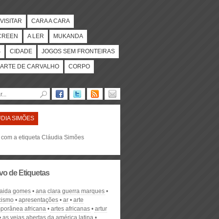
VISITAR
CARA A CARA
CREEN
A LER
MUKANDA
S
CIDADE
JOGOS SEM FRONTEIRAS
ARTE DE CARVALHO
CORPO
DIA SIMÕES
s com a etiqueta Cláudia Simões
vo de Etiquetas
aida gomes
ana clara guerra marques
acismo
apresentações
ar
arte
porânea africana
artes africanas
artur
as veias abertas da américa latina