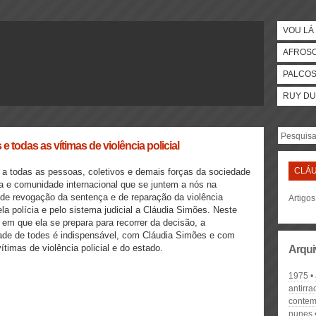
VOU LÁ 
AFROS
PALCO
RUY DU
 todas as vítimas de violência policial
CLÁU
a todas as pessoas, coletivos e demais forças da sociedade
a e comunidade internacional que se juntem a nós na
 de revogação da sentença e de reparação da violência
Artigo
pela polícia e pelo sistema judicial a Cláudia Simões. Neste
em que ela se prepara para recorrer da decisão, a
dade de todes é indispensável, com Cláudia Simões e com
ítimas de violência policial e do estado.
Arqui
1975
antirr
contem
nunes