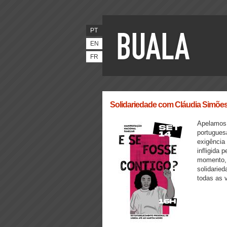
PT
EN
FR
Solidariedade com Cláudia Simões e
Apelamos 
portugues
exigência
infligida 
momento, 
solidarie
todas as v