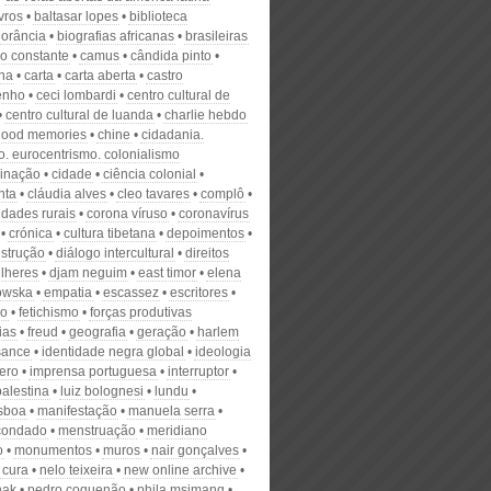
vros
baltasar lopes
biblioteca
norância
biografias africanas
brasileiras
o constante
camus
cândida pinto
na
carta
carta aberta
castro
enho
ceci lombardi
centro cultural de
centro cultural de luanda
charlie hebdo
hood memories
chine
cidadania.
o. eurocentrismo. colonialismo
minação
cidade
ciência colonial
nta
cláudia alves
cleo tavares
complô
dades rurais
corona víruso
coronavírus
crónica
cultura tibetana
depoimentos
strução
diálogo intercultural
direitos
lheres
djam neguim
east timor
elena
owska
empatia
escassez
escritores
ão
fetichismo
forças produtivas
rias
freud
geografia
geração
harlem
sance
identidade negra global
ideologia
ero
imprensa portuguesa
interruptor
palestina
luiz bolognesi
lundu
sboa
manifestação
manuela serra
condado
menstruação
meridiano
o
monumentos
muros
nair gonçalves
 cura
nelo teixeira
new online archive
nak
pedro coquenão
phila msimang