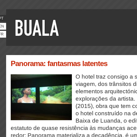
PT
EN
FR
Panorama: fantasmas latentes
O hotel traz consigo a 
viagem, dos trânsitos 
elementos arquitectóni
explorações da artista
(2015), obra que tem c
o hotel construído na 
Baixa de Luanda, o edi
estatuto de quase resistência às mudanças ac
redor; Panorama materializa a decadência, é u