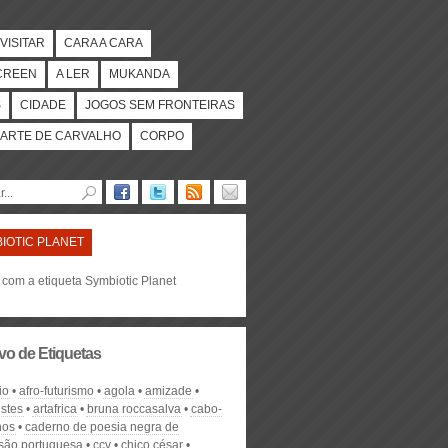
VISITAR
CARA A CARA
CREEN
A LER
MUKANDA
S
CIDADE
JOGOS SEM FRONTEIRAS
ARTE DE CARVALHO
CORPO
IOTIC PLANET
 com a etiqueta Symbiotic Planet
vo de Etiquetas
io
afro-futurismo
agola
amizade
istes
artafrica
bruna roccasalva
cabo-
nos
caderno de poesia negra de
são portuguesa
ccv
chico césar