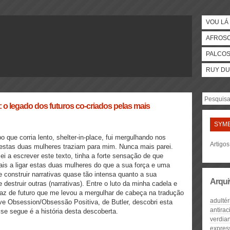
VOU LÁ 
AFROS
PALCO
RUY DU
 o legado dos futuros co-criados pelas mais
SYMB
 que corria lento, shelter-in-place, fui mergulhando nos
Artigos
estas duas mulheres traziam para mim. Nunca mais parei.
 a escrever este texto, tinha a forte sensação de que
ais a ligar estas duas mulheres do que a sua força e uma
 construir narrativas quase tão intensa quanto a sua
Arqui
destruir outras (narrativas). Entre o luto da minha cadela e
z de futuro que me levou a mergulhar de cabeça na tradução
adultér
ive Obsession/Obsessão Positiva, de Butler, descobri esta
antirac
 se segue é a história desta descoberta.
verdia
expres