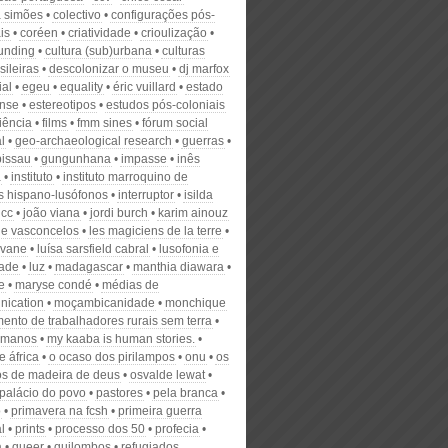
a simões
colectivo
configurações pós-
is
coréen
criatividade
crioulização
unding
cultura (sub)urbana
culturas
sileiras
descolonizar o museu
dj marfox
ial
egeu
equality
éric vuillard
estado
nse
estereotipos
estudos pós-coloniais
iência
films
fmm sines
fórum social
l
geo-archaeological research
guerras
bissau
gungunhana
impasse
inês
a
instituto
instituto marroquino de
s hispano-lusófonos
interruptor
isilda
jcc
joão viana
jordi burch
karim ainouz
 de vasconcelos
les magiciens de la terre
ovane
luísa sarsfield cabral
lusofonia e
dade
luz
madagascar
manthia diawara
e
maryse condé
médias de
ication
moçambicanidade
monchique
ento de trabalhadores rurais sem terra
lmanos
my kaaba is human stories.
e áfrica
o ocaso dos pirilampos
onu
os
s de madeira de deus
osvalde lewat
palácio do povo
pastores
pela branca
o
primavera na fcsh
primeira guerra
l
prints
processo dos 50
profecia
a
queer
quilombos
refugiados