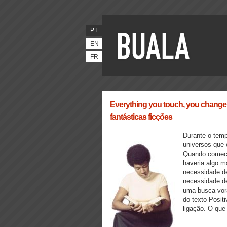
PT
EN
FR
Everything you touch, you change:
fantásticas ficções
Durante o tempo
universos que 
Quando comecei
haveria algo m
necessidade de
necessidade de 
uma busca vora
do texto Posit
ligação. O que