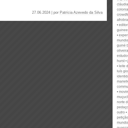
cláudi
colonia
27.06.2024 | por
Patrícia Azevedo da Silva
crowdf
afrobra
editor
guinee
exper
mundia
guiné 
oliveir
estudo
hurst
leite
luís gi
identi
mariell
commun
movim
muçuc
norte d
pedaço
outro
petiçã
mundia
quanz