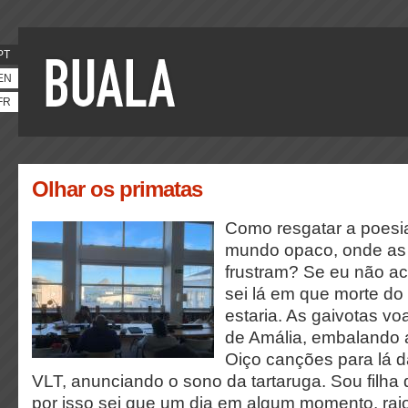
PT
EN
FR
Olhar os primatas
Como resgatar a poesi
mundo opaco, onde as
frustram? Se eu não ac
sei lá em que morte d
estaria. As gaivotas v
de Amália, embalando a
Oiço canções para lá 
VLT, anunciando o sono da tartaruga. Sou filha
por isso sei que um dia em algum momento, raio