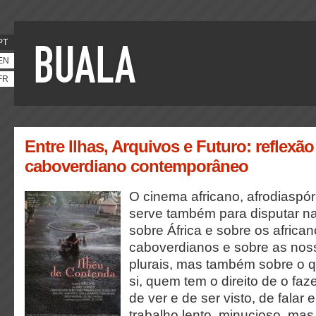
PT
EN
FR
Entre Ilhas, Arquivos e Futuro: reflexã
caboverdiano contemporâneo
O cinema africano, afrodiaspó
serve também para disputar na
sobre África e sobre os africa
caboverdianos e sobre as nos
plurais, mas também sobre o 
si, quem tem o direito de o faz
de ver e de ser visto, de falar
trabalho lento, minucioso, mas