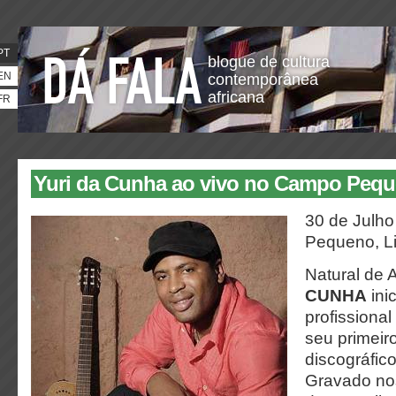
PT
blogue de cultura
EN
contemporânea
africana
FR
Yuri da Cunha ao vivo no Campo Peq
30 de Julh
Pequeno, L
Natural de 
CUNHA
inic
profissiona
seu primeir
discográfic
Gravado nos