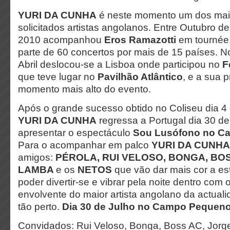
YURI DA CUNHA
é neste momento um dos mai
solicitados artistas angolanos. Entre Outubro de
2010 acompanhou
Eros Ramazotti
em tournée,
parte de 60 concertos por mais de 15 países. 
Abril deslocou-se a Lisboa onde participou no
F
que teve lugar no
Pavilhão Atlântico
, e a sua p
momento mais alto do evento.
Após o grande sucesso obtido no Coliseu dia 4
YURI DA CUNHA
regressa a Portugal dia 30 de
apresentar o espectáculo
Sou Lusófono
no C
Para o acompanhar em palco
YURI DA CUNHA
amigos:
PÉROLA, RUI VELOSO, BONGA, BO
LAMBA
e os
NETOS
que vão dar mais cor a est
poder divertir-se e vibrar pela noite dentro com
envolvente do maior artista angolano da actual
tão perto.
Dia 30 de Julho no Campo Pequen
Convidados: Rui Veloso, Bonga, Boss AC, Jorge 