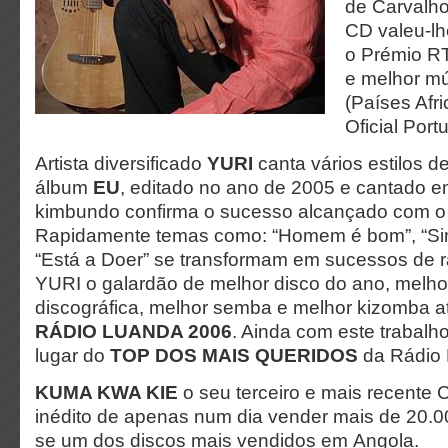
de Carvalho
CD valeu-l
o Prémio R
e melhor m
(Países Afr
Oficial Port
Artista diversificado
YURI
canta vários estilos 
álbum
EU
, editado no ano de 2005 e cantado e
kimbundo confirma o sucesso alcançado com o 
Rapidamente temas como: “Homem é bom”, “Sim
“Está a Doer” se transformam em sucessos de r
YURI o galardão de melhor disco do ano, melh
discográfica, melhor semba e melhor kizomba a
RÁDIO LUANDA 2006
. Ainda com este trabal
lugar do
TOP DOS MAIS QUERIDOS
da Rádio 
KUMA KWA KIE
o seu terceiro e mais recente 
inédito de apenas num dia vender mais de 20.0
se um dos discos mais vendidos em Angola.