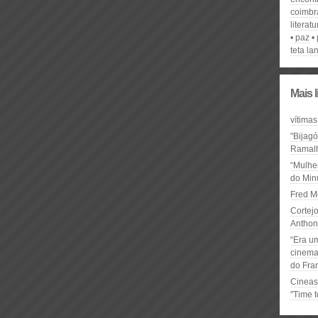
coimbr
literat
paz
teta la
Mais 
vítimas
"Bijag
Ramal
“Mulhe
do Minu
Fred M
Cortejo
Anthon
“Era u
cinema 
do Fra
Cineas
"Time 