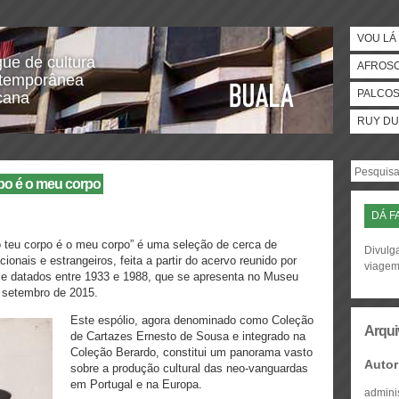
VOU LÁ 
gue de cultura
AFROS
temporânea
PALCO
icana
RUY DU
po é o meu corpo
DÁ F
 teu corpo é o meu corpo” é uma seleção de cerca de
Divulga
cionais e estrangeiros, feita a partir do acervo reunido por
viage
 e datados entre 1933 e 1988, que se apresenta no Museu
e setembro de 2015.
Este espólio, agora denominado como Coleção
Arqui
de Cartazes Ernesto de Sousa e integrado na
Coleção Berardo, constitui um panorama vasto
Autor
sobre a produção cultural das neo-vanguardas
em Portugal e na Europa.
admini