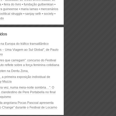
a
feira do livro
fundação gulbenkian
ura guineense
maria lamas
mercenários
political struggle
sanjay seth
society
ndo
lidos
 na Europa do tráfico transatlântico
ós – Uma Viagem ao Sul Global", de Paulo
ho
res que carregam”: concurso do Festival
to reflete sobre a força feminina cotidiana
oten na Dentu Zona,
, a primeira exposição individual de
y Mazza
ma vez, numa meia-noite sombria…”: O
clandestino de Pere Portabella no final
nquismo
ta angolana Pocas Pascoal apresenta
to Change" durante o Festival de Locarno