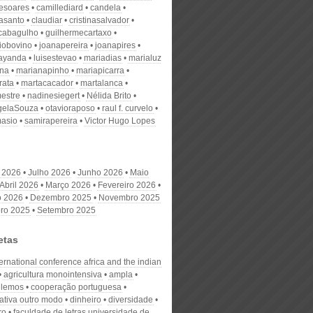
desoares
camillediard
candela
nasanto
claudiar
cristinasalvador
scabagulho
guilhermecartaxo
iobovino
joanapereira
joanapires
ayanda
luisestevao
mariadias
marialuz
ana
marianapinho
mariapicarra
rata
martacacador
martalanca
estre
nadinesiegert
Nélida Brito
gelaSouza
otavioraposo
raul f. curvelo
masio
samirapereira
Victor Hugo Lopes
 2026
Julho 2026
Junho 2026
Maio
Abril 2026
Março 2026
Fevereiro 2026
o 2026
Dezembro 2025
Novembro 2025
ro 2025
Setembro 2025
etas
ernational conference africa and the indian
agricultura monointensiva
ampla
z lemos
cooperação portuguesa
ativa outro modo
dinheiro
diversidade
ro
faculdade de letras universidade de