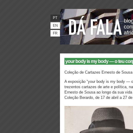
PT
blo
EN
con
afr
FR
your body is my body — o teu cor
Coleção de Cartazes Ernesto de Sousa
A exposição “your body is my body — o
trezentos cartazes de arte e política, na
Ernesto de Sousa ao longo da sua vida
Coleção Berardo, de 17 de abril a 27 d