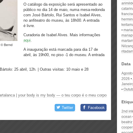
arimil
O catálogo da exposição será apresentado ao
catari
público no dia 14 de maio, numa mesa-redonda
franci
com José Bártolo, Rui Santos e Isabel Alves,
hermin
no anfiteatro do museu, às 18h00. A entrada
keitam
é livre.
mari
Curadoria de Isabel Alves.
Mais informações
mariap
aqui
.
martam
Nilzan
A inauguração está marcada para dia 17 de
ritada
abril, às 19h00, no piso -1 do museu. A entrada
Data
ártolo: 25 abril, 12h. | Outras visitas: 10 maio e 28
Agosto
2026
Janeir
Outub
rtalanca
|
your body is my body — o teu corpo é o meu corpo
Etiqu
Twitter
Facebook
2nd int
ocean
beatri
cooper
encont