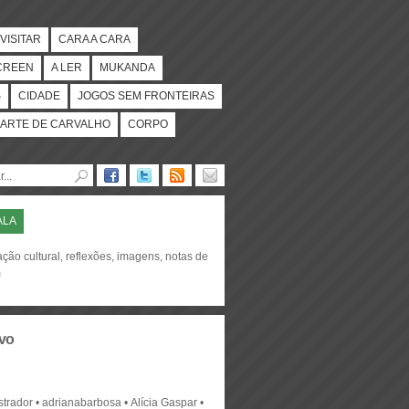
VISITAR
CARA A CARA
CREEN
A LER
MUKANDA
S
CIDADE
JOGOS SEM FRONTEIRAS
ARTE DE CARVALHO
CORPO
ALA
ção cultural, reflexões, imagens, notas de
m
vo
strador
adrianabarbosa
Alícia Gaspar