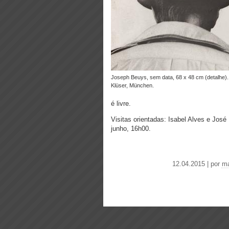
Joseph Beuys, sem data, 68 x 48 cm (detalhe). © Bernd
Klüser, München.
é livre.
Visitas orientadas: Isabel Alves e José B
junho, 16h00.
12.04.2015 | por
ma