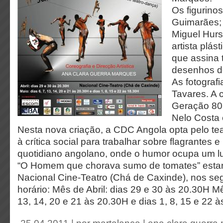
Os figurino
Guimarães; 
Miguel Hurst
artista plás
que assina
desenhos do
As fotograf
Tavares. A 
Geração 80
Nelo Costa 
Nesta nova criação, a CDC Angola opta pelo tea
à crítica social para trabalhar sobre flagrantes
quotidiano angolano, onde o humor ocupa um lu
“O Homem que chorava sumo de tomates” estar
Nacional Cine-Teatro (Chá de Caxinde), nos seg
horário: Mês de Abril: dias 29 e 30 às 20.30H Mê
13, 14, 20 e 21 às 20.30H e dias 1, 8, 15 e 22 