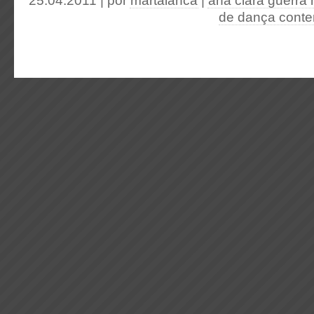
25.04.2011 | por
martalanca
|
ana clara guerra
de dança cont