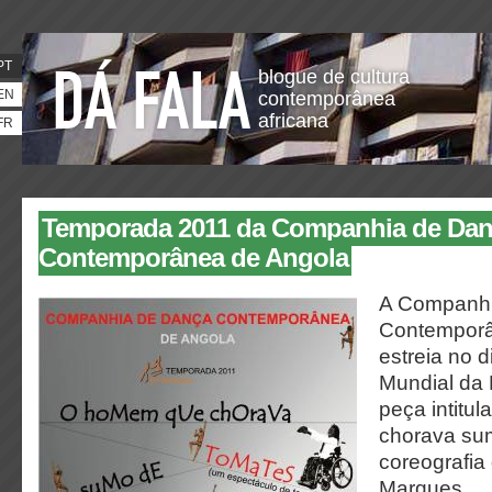
PT
blogue de cultura
EN
contemporânea
africana
FR
Temporada 2011 da Companhia de Da
Contemporânea de Angola
A Companhi
Contemporâ
estreia no d
Mundial da
peça intitu
chorava su
coreografia
Marques.