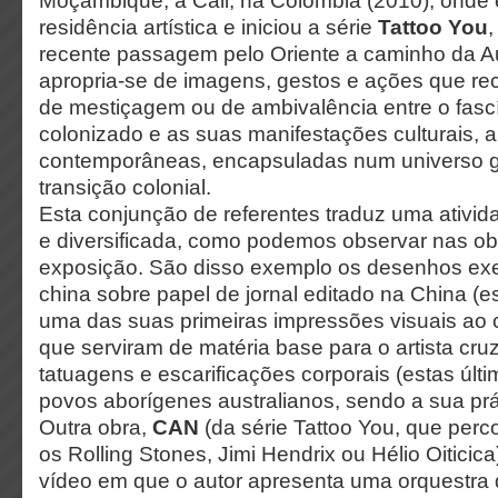
Moçambique, a Cali, na Colômbia (2010), onde
residência artística e iniciou a série
Tattoo You
,
recente passagem pelo Oriente a caminho da Au
apropria-se de imagens, gestos e ações que r
de mestiçagem ou de ambivalência entre o fascí
colonizado e as suas manifestações culturais, a
contemporâneas, encapsuladas num universo g
transição colonial.
Esta conjunção de referentes traduz uma atividad
e diversificada, como podemos observar nas ob
exposição. São disso exemplo os desenhos exe
china sobre papel de jornal editado na China (es
uma das suas primeiras impressões visuais ao c
que serviram de matéria base para o artista cr
tatuagens e escarificações corporais (estas últ
povos aborígenes australianos, sendo a sua prát
Outra obra,
CAN
(da série Tattoo You, que perc
os Rolling Stones, Jimi Hendrix ou Hélio Oiticic
vídeo em que o autor apresenta uma orquestra 