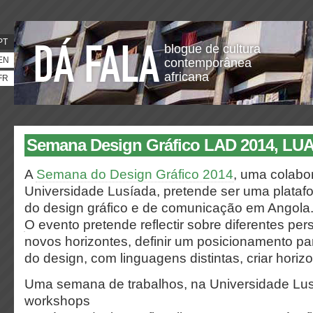
PT
blogue de cultura
EN
contemporânea
africana
FR
Semana Design Gráfico LAD 2014, L
A
Semana do Design Gráfico 2014
, uma colabo
Universidade Lusíada, pretende ser uma plataf
do design gráfico e de comunicação em Angola
O evento pretende reflectir sobre diferentes per
novos horizontes, definir um posicionamento par
do design, com linguagens distintas, criar horizo
Uma semana de trabalhos, na Universidade Lus
workshops