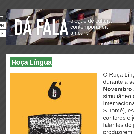
PT
blogue de cultura
EN
contemporânea
africana
FR
Roça Língua
O Roça Líng
durante a 
Novembro
simultâneo 
Internaciona
S.Tomé),
es
cantores e j
falantes do
produzirem 