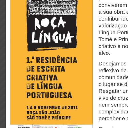
conviverem
a sua obra e
contribuind
valorização
Língua Port
Tomé e Prí
criativo e n
alvo.
Desejamos p
reflexivo da
comunidade
o lugar se d
Resgatar u
vive de cru
nem sempre
complexidad
perceber e 