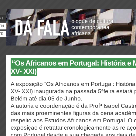
PT
blogue de cultura
EN
contemporânea
africana
FR
“Os Africanos em Portugal: História e
XV- XXI)
A exposição “Os Africanos em Portugal: Históri
XV- XXI) inaugurada na passada 5ªfeira estará 
Belém até dia 05 de Junho.
A autoria e coordenação é da Profª Isabel Cast
das mais proeminentes figuras da cena académ
respeito aos Estudos Africanos em Portugal. O 
exposição é retratar cronologicamente as relaç
com Portugal desde a sua chegada aos dias de