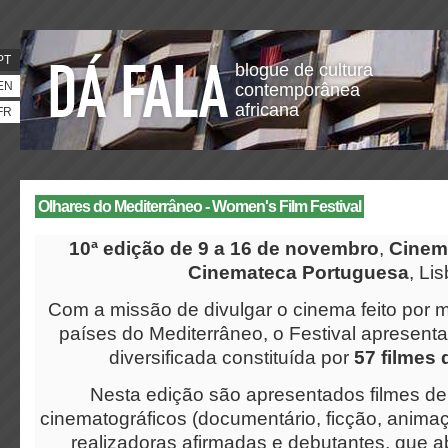
PT
blogue de cultura
EN
contemporânea
africana
FR
Olhares do Mediterrâneo - Women's Film Festival
10ª edição de 9 a 16 de n
ovembro
,
Cinem
Cinemateca Portuguesa
, Li
Com a missão de divulgar o cinema feito por 
países do Mediterrâneo, o Festival apresen
diversificada constituída por
57 filmes 
Nesta edição são apresentados filmes de
cinematográficos (documentário, ficção, animaç
realizadoras afirmadas e debutantes, que 