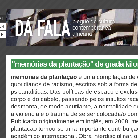
PT
blogue de cultura
EN
contemporânea
africana
FR
"memórias da plantação" de grada kil
memórias da plantação
é uma compilação de 
quotidianos de racismo, escritos sob a forma d
psicanalíticas. Das políticas de espaço e exclus
corpo e do cabelo, passando pelos insultos rac
desmonta, de modo acutilante, a normalidade 
a violência e o trauma de se ser colocada/o co
Publicado originalmente em inglês, em 2008, m
plantação tornou-se uma importante contribuiçã
académico internacional. Obra interdisciplinar, 