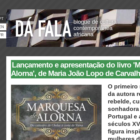
PT
blogue de cultura
EN
contemporânea
africana
FR
Lançamento e apresentação do livro '
Alorna', de Maria João Lopo de Carval
O primeiro
da autora 
rebelde, cu
sonhadora
Portugal e
séculos XVI
figura insp
mulheres d