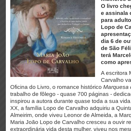
O livro ch
e assinala 
para adult
Lopo de Ca
apresentaç
dia 6 de o
de São Féli
terá Marce
como apres
A escritora
Carvalho va
Oficina do Livro, o romance histórico
Marquesa 
trabalho de fôlego - quase 700 páginas - dedic
inspirou a autora durante quase toda a sua vida.
XX, a família Lopo de Carvalho adquiriu a Quint
Almeirim, onde viveu Leonor de Almeida, a Mar
Maria João Lopo de Carvalho cresceu a ouvir re
extraordinária vida desta mulher, viveu nos me