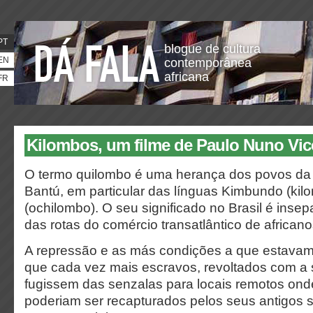
PT
blogue de cultura
EN
contemporânea
africana
FR
Kilombos, um filme de Paulo Nuno Vic
O termo quilombo é uma herança dos povos da fa
Bantú, em particular das línguas Kimbundo (k
(ochilombo). O seu significado no Brasil é insepa
das rotas do comércio transatlântico de african
A repressão e as más condições a que estavam 
que cada vez mais escravos, revoltados com a 
fugissem das senzalas para locais remotos onde
poderiam ser recapturados pelos seus antigos 