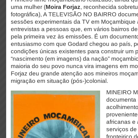
uma mulher (
Moira Forjaz
, reconhecida sobret
fotográfica), A TELEVISÃO NO BAIRRO documen
sessões experimentais da TV em Moçambique 
entrevistas a pessoas que, em vários bairros d
pela primeira vez às emissões. É um document
entusiasmo com que Godard chegou ao país, 
condições únicas existentes para construir um p
“nascimento (em imagens) da nação” moçambi
maioria do seu povo nunca vira imagens em mo
Forjaz deu grande atenção aos mineiros moça
migração em situação (pós-)colonial.
MINEIRO 
documenta 
acolhimento
proveniente
africanas e 
serviços de
fronteiriço