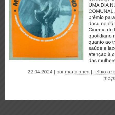
UMA DIA N
COMUNAL, 
prémio para
documentári
Cinema de L
quotidiano n
quanto ao tr
saúde e la
atenção à 
das mulher
22.04.2024 | por
martalanca
|
licínio a
moça