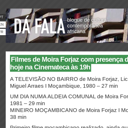
PT
blogue de cultura
EN
contemporânea
africana
FR
Filmes de Moira Forjaz com presença d
hoje na Cinemateca às 19h
A TELEVISÃO NO BAIRRO de Moira Forjaz, Lic
Miguel Arraes I
Moçambique, 1980 – 27 min
UM DIA NUMA ALDEIA COMUNAL de Moira Forj
1981 – 29 min
MINEIRO MOÇAMBICANO de Moira Forjaz I Mo
38 min
Primeiro filme moçambicano realizado, ainda qu