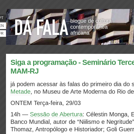
PT
blogue de cultura
EN
contemporânea
africana
FR
Siga a programação - Seminário Terce
MAM-RJ
já podem acessar às falas do primeiro dia do
Metade
, no Museu de Arte Moderna do Rio de
ONTEM Terça-feira, 29/03
14h —
Sessão de Abertura
: Célestin Monga, 
Banco Mundial, autor de “Niilismo e Negritude
Thomaz, Antropólogo e Historiador; Goli Guerr