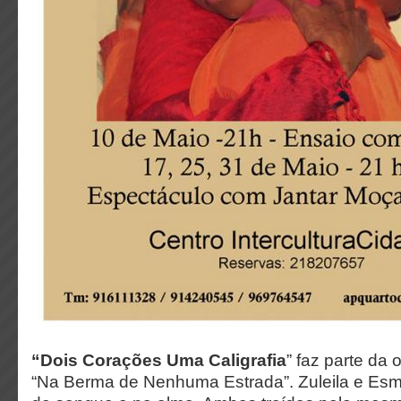
“Dois Corações Uma Caligrafia
” faz parte da
“Na Berma de Nenhuma Estrada”. Zuleila e Esm