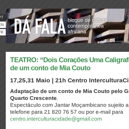
PT
blogue de cultura
EN
contemporânea
africana
FR
TEATRO: “Dois Corações Uma Caligraf
de um conto de Mia Couto
17,25,31 Maio | 21h Centro InterculturaC
Adaptação de um conto de Mia Couto pelo G
Quarto Crescente
.
Espectáculo com Jantar Moçambicano sujeito a 
telefone para 21 820 76 57 ou por e-mail para
centro.interculturacidade@gmail.com