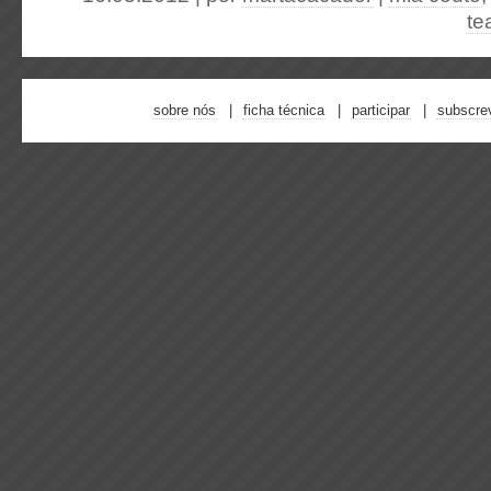
te
sobre nós
ficha técnica
participar
subscre