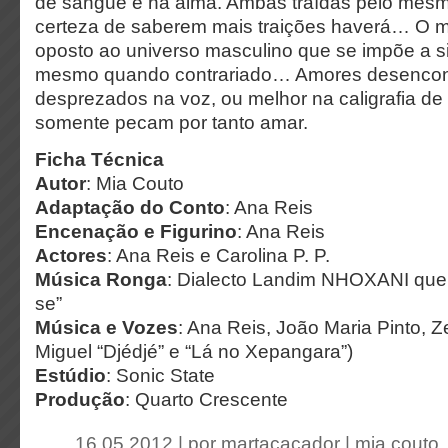
de sangue e na alma. Ambas traídas pelo me
certeza de saberem mais traições haverá… O 
oposto ao universo masculino que se impõe a s
mesmo quando contrariado… Amores desencon
desprezados na voz, ou melhor na caligrafia de
somente pecam por tanto amar.
Ficha Técnica
Autor
: Mia Couto
Adaptação do Conto
: Ana Reis
Encenação e Figurino
: Ana Reis
Actores
: Ana Reis e Carolina P. P.
Música Ronga
: Dialecto Landim NHOXANI que 
se”
Música e Vozes
: Ana Reis, João Maria Pinto, 
Miguel “Djédjé” e “Lá no Xepangara”)
Estúdio
: Sonic State
Produção
: Quarto Crescente
16.05.2012 | por
martacacador
|
mia couto