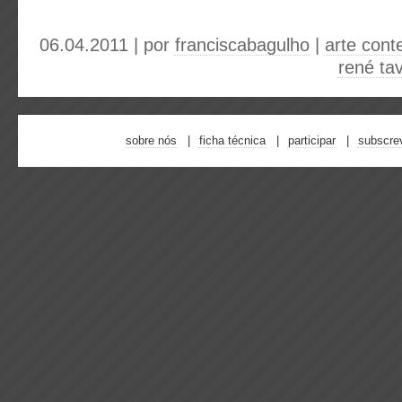
06.04.2011 | por
franciscabagulho
|
arte cont
rené ta
sobre nós
ficha técnica
participar
subscre