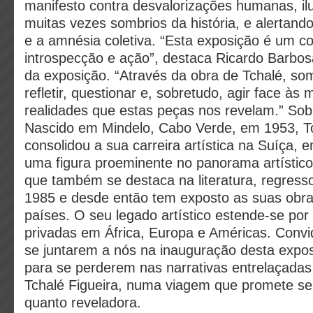
manifesto contra desvalorizações humanas, il
muitas vezes sombrios da história, e alertando
e a amnésia coletiva. “Esta exposição é um co
introspecção e ação”, destaca Ricardo Barbos
da exposição. “Através da obra de Tchalé, so
refletir, questionar e, sobretudo, agir face às
realidades que estas peças nos revelam.” Sobr
Nascido em Mindelo, Cabo Verde, em 1953, Tc
consolidou a sua carreira artística na Suíça,
uma figura proeminente no panorama artístico 
que também se destaca na literatura, regres
1985 e desde então tem exposto as suas obr
países. O seu legado artístico estende-se po
privadas em África, Europa e Américas. Conv
se juntarem a nós na inauguração desta expos
para se perderem nas narrativas entrelaçadas
Tchalé Figueira, numa viagem que promete ser
quanto reveladora.