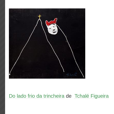
Do lado frio da trincheira
de
Tchalé Figueira