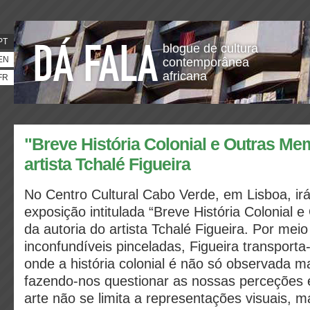
PT
blogue de cultura
EN
contemporânea
africana
FR
"Breve História Colonial e Outras Me
artista Tchalé Figueira
No Centro Cultural Cabo Verde, em Lisboa, ir
exposição intitulada “Breve História Colonial 
da autoria do artista Tchalé Figueira. Por mei
inconfundíveis pinceladas, Figueira transport
onde a história colonial é não só observada m
fazendo-nos questionar as nossas perceções e
arte não se limita a representações visuais, 