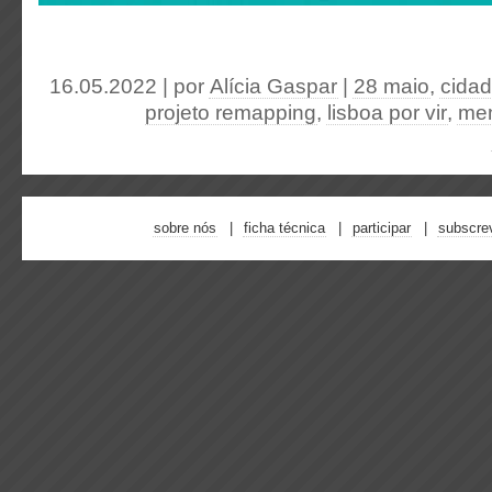
16.05.2022 | por
Alícia Gaspar
|
28 maio
,
cidad
projeto remapping
,
lisboa por vir
,
mem
sobre nós
ficha técnica
participar
subscre