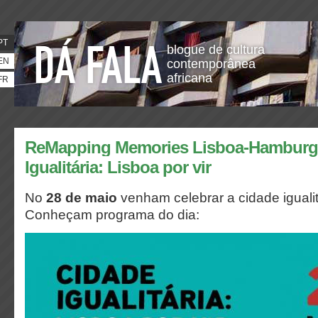
PT
blogue de cultura
EN
contemporânea
africana
FR
ReMapping Memories Lisboa-Hamburg 
Igualitária: Lisboa por vir
No
28 de maio
venham celebrar a cidade iguali
Conheçam programa do dia: