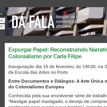
PT
blogue de cultura
EN
contemporânea
africana
FR
Expurgar Papel: Reconstruindo Narrati
Colonialismo por Carla Filipe
Inauguração dia 16 de fevereiro, às 19h30, na 
da Escola das Artes no Porto
Entre Documentos e Diálogos: A Arte Única
do Colonialismo Europeu
Conhecida pela sua envolvente série de trabalho
“Mastigar papel mastigado, o desejo de compre