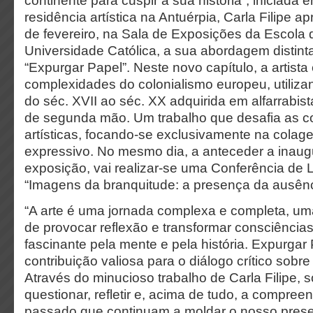
continente para cuspir a sua história”, iniciada
residência artística na Antuérpia, Carla Filipe a
de fevereiro, na Sala de Exposições da Escola 
Universidade Católica, a sua abordagem distin
“Expurgar Papel”. Neste novo capítulo, a artista
complexidades do colonialismo europeu, utili
do séc. XVII ao séc. XX adquirida em alfarrabi
de segunda mão. Um trabalho que desafia as 
artísticas, focando-se exclusivamente na cola
expressivo. No mesmo dia, a anteceder a inau
exposição, vai realizar-se uma Conferência de 
“Imagens da branquitude: a presença da ausênc
“A arte é uma jornada complexa e completa, uma
de provocar reflexão e transformar consciência
fascinante pela mente e pela história. Expurgar
contribuição valiosa para o diálogo crítico sobre 
Através do minucioso trabalho de Carla Filipe,
questionar, refletir e, acima de tudo, a compre
passado que continuam a moldar o nosso prese