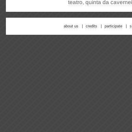
teatro
,
quinta da caverne
about us
credits
participate
s