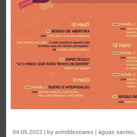
04.05.2022 | by
arimildesoares
|
águas santas
,