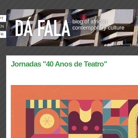
PT
blog of african
EN
contemporary culture
FR
Jornadas "40 Anos de Teatro"