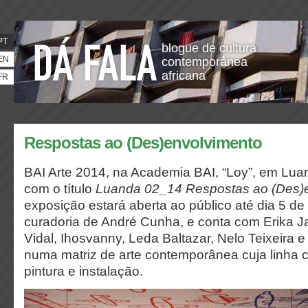
PT
blogue de cultura
EN
contemporânea
africana
FR
Respostas ao (Des)envolvimento
BAI Arte 2014, na Academia BAI, “Loy”, em Luan
com o título
Luanda 02_14 Respostas ao (Des)
exposição estará aberta ao público até dia 5 d
curadoria de André Cunha, e conta com Erika 
Vidal, Ihosvanny, Leda Baltazar, Nelo Teixeira e
numa matriz de arte contemporânea cuja linha c
pintura e instalação.