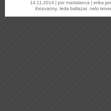
14.11.2014 | por
martalanca
|
erika j
ihosvanny
,
leda baltazar
,
nelo teixe