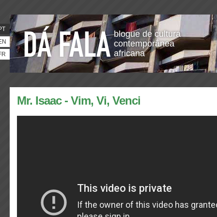
PT
blogue de cultura
EN
contemporânea
africana
FR
Mr. Isaac - Vim, Vi, Venci