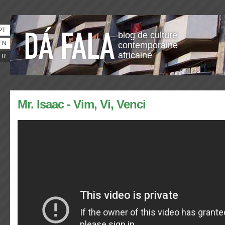
PT
blog de culture
EN
contemporaine
africaine
FR
Mr. Isaac - Vim, Vi, Venci