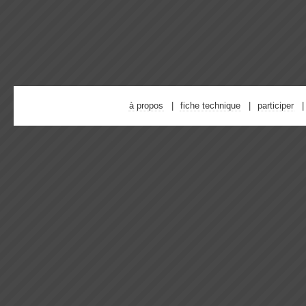
à propos
fiche technique
participer