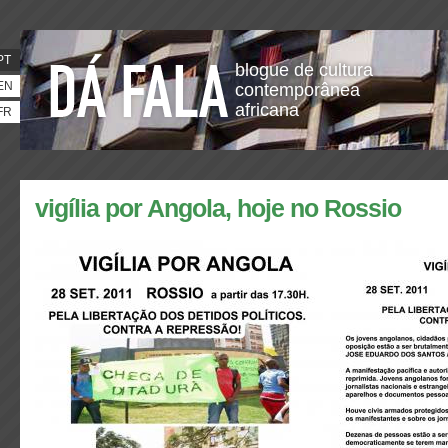
PT
blogue de cultura
EN
contemporânea
africana
FR
vigília por Angola, hoje no Rossio