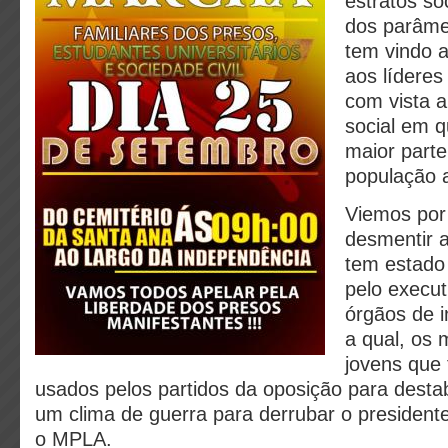
estratos so
dos parâmet
tem vindo 
aos líderes
com vista a
social em q
maior parte
população 
Viemos por
desmentir 
tem estado 
pelo execut
órgãos de 
a qual, os 
jovens que
usados pelos partidos da oposição para destabi
um clima de guerra para derrubar o presidente
o MPLA.