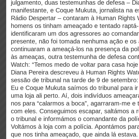
julgamento, duas testemunhas de defesa – Di
manifestante, e Coque Mukuta, jornalista na e
Rádio Despertar – contaram à Human Rights 
homens os tinham ameaçado e tentado raptá-
identificaram um dos agressores ao comandant
presente, não foi tomada nenhuma ação e os
continuaram a ameaçá-los na presença da pol
às ameaças, outra testemunha de defesa con
Watch: “Temos medo de voltar para casa hoje 
Diana Pereira descreveu à Human Rights Watc
sessão de tribunal na tarde de 9 de setembro:
Eu e Coque Mukuta saímos do tribunal para i
uma loja ali perto. Aí, dois indivíduos ameaç
nos para “calarmos a boca”, agarraram-me e 
com eles. Conseguimos escapar, saltámos a ru
o tribunal e informámos o comandante da políc
Voltámos à loja com a polícia. Apontámos par
que nos tinha ameaçado, que ainda lá estav