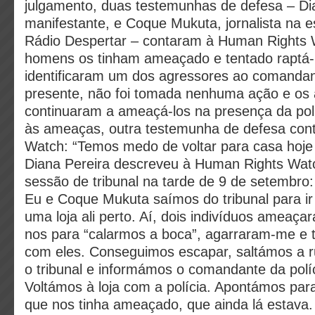
julgamento, duas testemunhas de defesa – Di
manifestante, e Coque Mukuta, jornalista na e
Rádio Despertar – contaram à Human Rights 
homens os tinham ameaçado e tentado raptá-
identificaram um dos agressores ao comandant
presente, não foi tomada nenhuma ação e os
continuaram a ameaçá-los na presença da pol
às ameaças, outra testemunha de defesa con
Watch: “Temos medo de voltar para casa hoje 
Diana Pereira descreveu à Human Rights Watc
sessão de tribunal na tarde de 9 de setembro:
Eu e Coque Mukuta saímos do tribunal para i
uma loja ali perto. Aí, dois indivíduos ameaç
nos para “calarmos a boca”, agarraram-me e 
com eles. Conseguimos escapar, saltámos a ru
o tribunal e informámos o comandante da políc
Voltámos à loja com a polícia. Apontámos par
que nos tinha ameaçado, que ainda lá estav