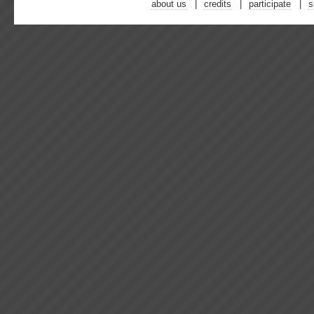
about us
credits
participate
s