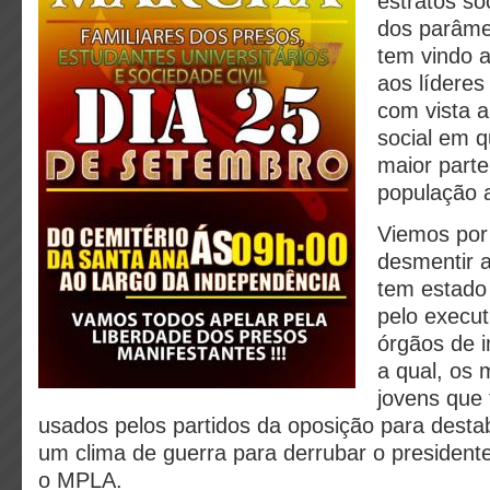
estratos so
dos parâmet
tem vindo 
aos líderes
com vista a
social em q
maior parte
população 
Viemos por
desmentir 
tem estado 
pelo execut
órgãos de 
a qual, os 
jovens que
usados pelos partidos da oposição para destabi
um clima de guerra para derrubar o presidente
o MPLA.