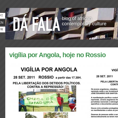
PT
blog of african
EN
contemporary culture
FR
vigília por Angola, hoje no Rossio