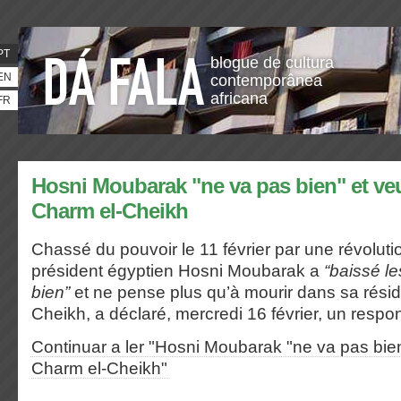
PT
blogue de cultura
EN
contemporânea
africana
FR
Hosni Moubarak "ne va pas bien" et veu
Charm el-Cheikh
Chassé du pouvoir le 11 février par une révolutio
président égyptien Hosni Moubarak a
“baissé le
bien”
et ne pense plus qu’à mourir dans sa rési
Cheikh, a déclaré, mercredi 16 février, un resp
Continuar a ler "Hosni Moubarak "ne va pas bien
Charm el-Cheikh"