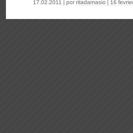
17.02.2011 | por
ritadamasio
|
16 fevrie