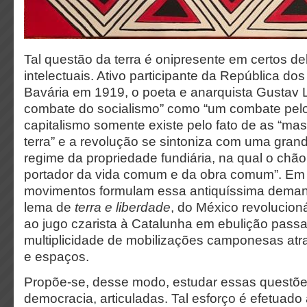
Tal questão da terra é onipresente em certos deb
intelectuais. Ativo participante da República d
Bavária em 1919, o poeta e anarquista Gustav 
combate do socialismo” como “um combate pelo
capitalismo somente existe pelo fato de as “m
terra” e a revolução se sintoniza com uma gran
regime da propriedade fundiária, na qual o chão 
portador da vida comum e da obra comum”. Em 
movimentos formulam essa antiquíssima demand
lema de
terra e liberdade
, do México revolucioná
ao jugo czarista à Catalunha em ebulição pass
multiplicidade de mobilizações camponesas at
e espaços.
Propõe-se, desse modo, estudar essas questões
democracia, articuladas. Tal esforço é efetuado a