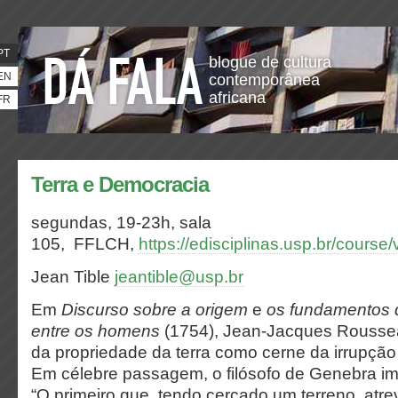
PT
blogue de cultura
EN
contemporânea
africana
FR
Terra e Democracia
segundas, 19-23h,
sala
105,
FFLCH,
https://edisciplinas.usp.br/cours
Jean Tible
jeantible@usp.br
Em
Discurso sobre a origem
e
os fundamentos 
entre os homens
(1754), Jean-Jacques Roussea
da propriedade da terra como cerne da irrupção
Em célebre passagem, o filósofo de Genebra im
“O primeiro que, tendo cercado um terreno, atre