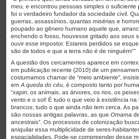
meu,
e encontrou pessoas simples o suficiente p
foi o verdadeiro fundador da sociedade civil. Q
guerras, assassínios, quantas misérias e horror
poupado ao gênero humano aquele que, arranc
enchendo o fosso, houvesse gritado aos
seus
s
ouvir esse impostor. Estareis perdidos se esque
são de todos e que a terra não é de ninguém!’”
A questão dos cercamentos aparece em contexto
em publicação recente (2010) de um pensament
costumamos chamar de “meio ambiente”, insis
em
A queda do céu
, é composto tanto por hum
“
xapiri
, os animais, as árvores, os rios, os peixe
vento e o sol! É tudo o que veio à existência na
brancos; tudo o que ainda não tem cerca. As pa
são nossas antigas palavras, as que
Omama
d
ancestrais”. Os processos de colonização busc
aniquilar essa multiplicidade de seres-habitant
espacialidades. Pode-se compreender desse m