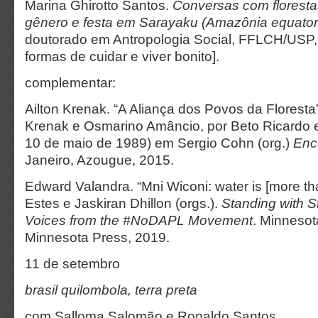
Marina Ghirotto Santos.
Conversas com florestas 
gênero e festa em Sarayaku (Amazônia equator
doutorado em Antropologia Social, FFLCH/USP, 
formas de cuidar e viver bonito].
complementar:
Ailton Krenak. “A Aliança dos Povos da Floresta”
Krenak e Osmarino Amâncio, por Beto Ricardo e 
10 de maio de 1989) em Sergio Cohn (org.)
Enc
Janeiro, Azougue, 2015.
Edward Valandra. “Mni Wiconi: water is [more tha
Estes e Jaskiran Dhillon (orgs.).
Standing with S
Voices from the #NoDAPL Movement
. Minnesota
Minnesota Press, 2019.
11 de setembro
brasil quilombola, terra preta
com Salloma Salomão e Ronaldo Santos