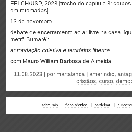
FFLCH/USP, 2023 [trecho do capítulo 3: corpos 
em retomadas].
13 de novembro
debate de encerramento ao ar livre na casa líqu
metrô Sumaré]:
apropriação coletiva e territórios libertos
com Mauro William Barbosa de Almeida
11.08.2023 | por
martalanca
|
ameríndio
,
anta
cristãos
,
curso
,
democ
sobre nós
ficha técnica
participar
subscre