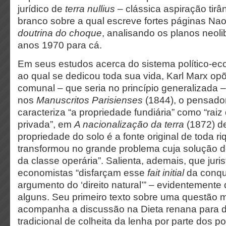
jurídico de
terra nullius
– clássica aspiração tir
branco sobre a qual escreve fortes páginas Na
doutrina do choque
,
analisando
os planos neoli
anos 1970 para cá.
Em seus estudos acerca do sistema político-eco
ao qual se dedicou toda sua vida, Karl Marx op
comunal – que seria no princípio generalizada – 
nos
Manuscritos Parisienses
(1844), o pensado
caracteriza “a propriedade fundiária” como “raiz
privada”, em
A nacionalização da terra
(1872) d
propriedade do solo é a fonte original de toda ri
transformou no grande problema cuja solução de
da classe operária”. Salienta, ademais, que jurist
economistas “disfarçam esse
fait initial
da conqu
argumento do ‘direito natural’” – evidentemente d
alguns. Seu primeiro texto sobre uma questão ma
acompanha a discussão na Dieta renana para def
tradicional de colheita da lenha por parte dos p