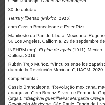
Célia Maracajá.
O auto da cabanagem
.
30 de outubro
Tierra y libertad (México, 1910)
com Cassio Brancaleone e Ester Rizzi
Manifiesto de Partido Liberal Mexicano. Regene
56 Los Ángeles, California. 23 de septiembre d
INEHRM (org).
El plan de ayala
(1911). Mexico,
Cultura, 2019.
Rubén Trejo Muñoz. “Vínculos entre los zapatis
durante la Revolución Mexicana”, UACM, 2020.
complementar:
Cassio Brancaleone. “Revolução mexicana, m
anarquismo” em Beatriz Silvério e Fernanda Gri
(orgs.).
Infatigável guerrilheira: Margarita Orteg
Revolução Mexicana
. São Paulo, Tenda de Livr