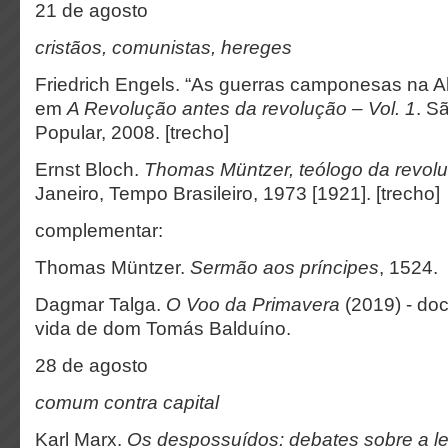
21 de agosto
cristãos, comunistas, hereges
Friedrich Engels. “As guerras camponesas na 
em
A Revolução antes da revolução – Vol. 1
. S
Popular, 2008. [trecho]
Ernst Bloch.
Thomas Müntzer, teólogo da revol
Janeiro, Tempo Brasileiro, 1973 [1921]. [trecho]
complementar:
Thomas Müntzer.
Sermão aos príncipes
, 1524.
Dagmar Talga.
O Voo da Primavera
(2019) - do
vida de dom Tomás Balduíno.
28 de agosto
comum contra capital
Karl Marx.
Os despossuídos: debates sobre a lei